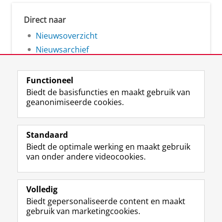
Direct naar
Nieuwsoverzicht
Nieuwsarchief
Functioneel
Biedt de basisfuncties en maakt gebruik van
geanonimiseerde cookies.
F
L
R
I
Y
Volg de RUG
a
i
S
n
o
Standaard
c
n
S
s
u
Biedt de optimale werking en maakt gebruik
e
k
-
t
T
Studiekiezers
van onder andere videocookies.
b
e
f
a
u
Maatschappij/bedrijven
o
d
e
g
b
o
I
e
r
e
Alumni
k
n
d
a
-
Volledig
p
-
R
m
k
Biedt gepersonaliseerde content en maakt
Over ons
a
p
i
-
a
gebruik van marketingcookies.
g
a
j
a
n