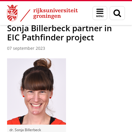
Skip
Skip
Over ons
Actueel
Nieuws
Nieuwsberichten
Menu
Zoek
to
to
en
Content
Navigation
zoeken
Sonja Billerbeck partner in
EIC Pathfinder project
07 september 2023
dr. Sonja Billerbeck