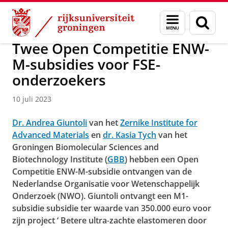
Skip
Skip
Over ons
Actueel
Nieuws
Nieuwsberichten
Menu
Zoek
to
to
en
Content
Navigation
zoeken
Twee Open Competitie ENW-
M-subsidies voor FSE-
onderzoekers
10 juli 2023
Dr. Andrea Giuntoli
van het
Zernike Institute for
Advanced Materials
en
dr. Kasia Tych
van het
Groningen Biomolecular Sciences and
Biotechnology Institute (
GBB
) hebben een Open
Competitie ENW-M-subsidie ontvangen van de
Nederlandse Organisatie voor Wetenschappelijk
Onderzoek (NWO). Giuntoli ontvangt een M1-
subsidie subsidie ter waarde van 350.000 euro voor
zijn project ‘
Betere ultra‐zachte elastomeren door