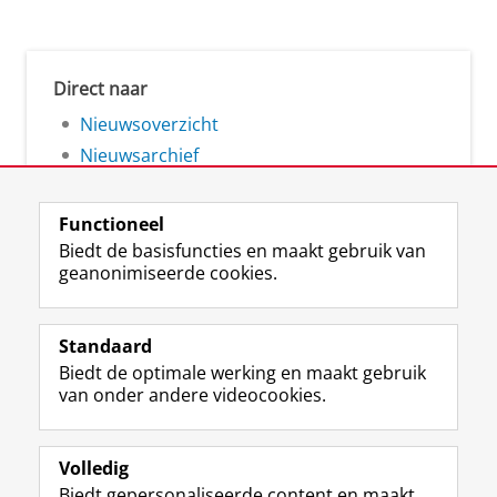
Direct naar
Nieuwsoverzicht
Nieuwsarchief
Functioneel
Biedt de basisfuncties en maakt gebruik van
geanonimiseerde cookies.
F
L
R
I
Y
Volg de RUG
a
i
S
n
o
Standaard
c
n
S
s
u
Biedt de optimale werking en maakt gebruik
e
k
-
t
T
Studiekiezers
van onder andere videocookies.
b
e
f
a
u
Maatschappij/bedrijven
o
d
e
g
b
o
I
e
r
e
Alumni
k
n
d
a
-
Volledig
p
-
R
m
k
Biedt gepersonaliseerde content en maakt