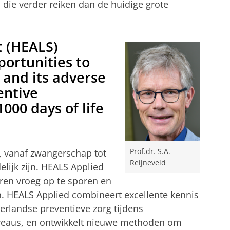
 die verder reiken dan de huidige grote
t (HEALS)
portunities to
s and its adverse
entive
1000 days of life
n, vanaf zwangerschap tot
Prof.dr. S.A.
Reijneveld
elijk zijn. HEALS Applied
deren vroeg op te sporen en
. HEALS Applied combineert excellente kennis
erlandse preventieve zorg tijdens
reaus, en ontwikkelt nieuwe methoden om