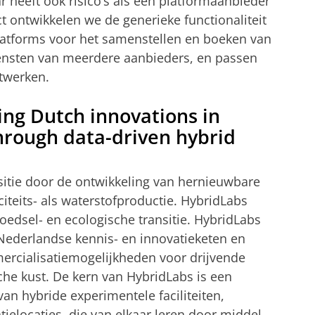
 heeft ook risico’s als een platformaanbieder
ct ontwikkelen we de generieke functionaliteit
atforms voor het samenstellen en boeken van
iensten van meerdere aanbieders, en passen
twerken.
ing Dutch innovations in
hrough data-driven hybrid
sitie door de ontwikkeling van hernieuwbare
citeits- als waterstofproductie. HybridLabs
 voedsel- en ecologische transitie. HybridLabs
e Nederlandse kennis- en innovatieketen en
ercialisatiemogelijkheden voor drijvende
che kust. De kern van HybridLabs is een
an hybride experimentele faciliteiten,
ielocaties, die van elkaar leren door middel