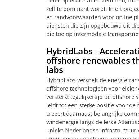
beter op elkaar af te stemmen, maar
zelf te dominant wordt. In dit proje
en randvoorwaarden voor online pl
diensten die zijn opgebouwd uit d
die toe op intermodale transportne
HybridLabs - Accelerat
offshore renewables t
labs
HybridLabs versnelt de energietran
offshore technologieën voor elektri
versterkt tegelijkertijd de offshore
leidt tot een sterke positie voor d
creëert daarnaast belangrijke comm
windenergie langs de Ierse Atlantis
unieke Nederlandse infrastructuur v
simulatoren en offshore demonstrat