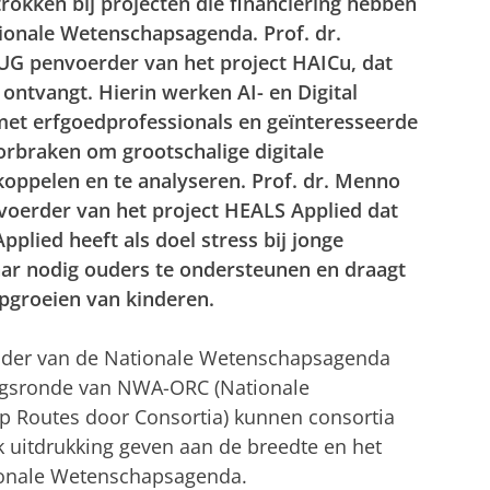
rokken bij projecten die financiering hebben
ionale Wetenschapsagenda. Prof. dr.
UG penvoerder van het project HAICu, dat
 ontvangt. Hierin werken AI- en Digital
t erfgoedprofessionals en geïnteresseerde
rbraken om grootschalige digitale
 koppelen en te analyseren. Prof. dr. Menno
voerder van het project HEALS Applied dat
plied heeft als doel stress bij jonge
ar nodig ouders te ondersteunen en draagt
opgroeien van kinderen.
kader van de Nationale Wetenschapsagenda
ringsronde van NWA-ORC (Nationale
 Routes door Consortia) kunnen consortia
 uitdrukking geven aan de breedte en het
ionale Wetenschapsagenda.