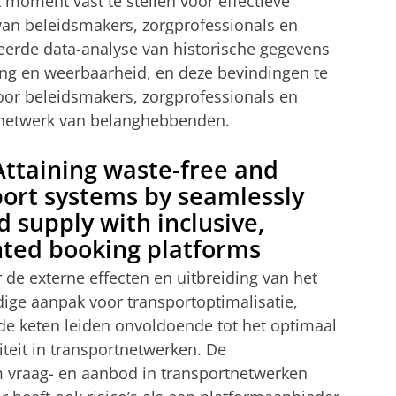
 moment vast te stellen voor effectieve
 van beleidsmakers, zorgprofessionals en
eerde data-analyse van historische gegevens
ing en weerbaarheid, en deze bevindingen te
oor beleidsmakers, zorgprofessionals en
rnetwerk van belanghebbenden.
” Attaining waste-free and
sport systems by seamlessly
supply with inclusive,
nted booking platforms
 de externe effecten en uitbreiding van het
ige aanpak voor transportoptimalisatie,
de keten leiden onvoldoende tot het optimaal
teit in transportnetwerken. De
 vraag- en aanbod in transportnetwerken