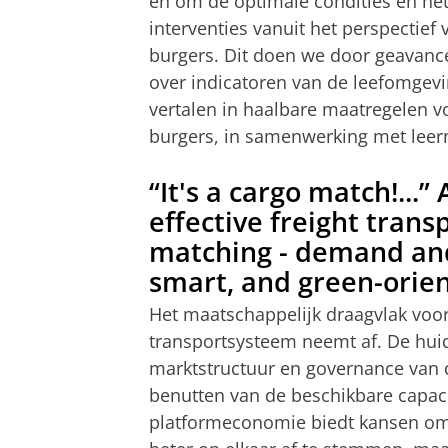
en om de optimale condities en het
interventies vanuit het perspectief
burgers. Dit doen we door geavanc
over indicatoren van de leefomgev
vertalen in haalbare maatregelen v
burgers, in samenwerking met lee
“It's a cargo match!...
effective freight tran
matching - demand and 
smart, and green-orie
Het maatschappelijk draagvlak voor
transportsysteem neemt af. De huid
marktstructuur en governance van 
benutten van de beschikbare capaci
platformeconomie biedt kansen om