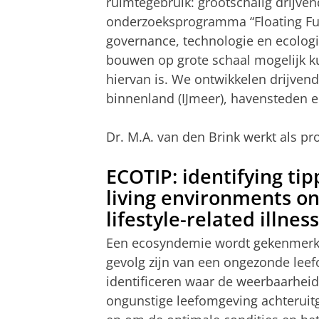
ruimtegebruik: grootschalig drijve
onderzoeksprogramma “Floating Fut
governance, technologie en ecolog
bouwen op grote schaal mogelijk k
hiervan is. We ontwikkelen drijven
binnenland (IJmeer), havensteden 
Dr. M.A. van den Brink werkt als pro
ECOTIP: identifying tip
living environments o
lifestyle-related illness
Een ecosyndemie wordt gekenmerkt 
gevolg zijn van een ongezonde lee
identificeren waar de weerbaarheid
ongunstige leefomgeving achteruitg