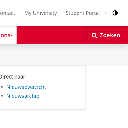
ontact
My University
Student Portal
Contr
Nederlands
English
 ons
Zoeken
Direct naar
Nieuwsoverzicht
Nieuwsarchief