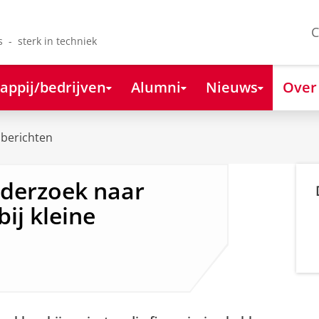
C
s - sterk in techniek
appij/bedrijven
Alumni
Nieuws
Over
berichten
nderzoek naar
bij kleine