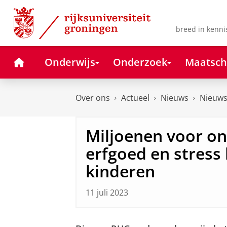
Skip
Skip
to
to
Content
Navigation
breed in kenni
Home
Onderwijs
Onderzoek
Maatsch
Over ons
Actueel
Nieuws
Nieuws
Miljoenen voor o
erfgoed en stress 
kinderen
11 juli 2023