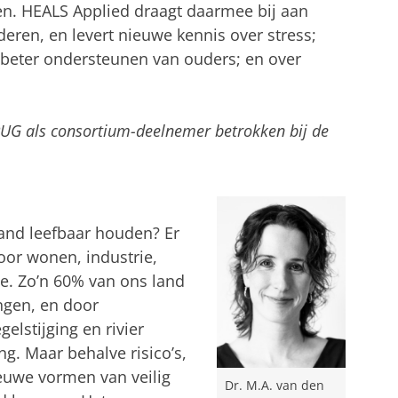
ren. HEALS Applied draagt daarmee bij aan
eren, en levert nieuwe kennis over stress;
 beter ondersteunen van ouders; en over
RUG als consortium-deelnemer betrokken bij de
and leefbaar houden? Er
oor wonen, industrie,
ie. Zo’n 60% van ons land
ngen, en door
lstijging en rivier
. Maar behalve risico’s,
euwe vormen van veilig
Dr. M.A. van den