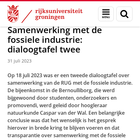
Skip
Skip
Over ons
Actueel
Nieuws
Nieuwsberichten
Menu
Zoek
to
to
en
Content
Navigation
zoeken
Samenwerking met de
fossiele industrie:
dialoogtafel twee
31 juli 2023
Op 18 juli 2023 was er een tweede dialoogtafel over
samenwerking van de RUG met de fossiele industrie.
De bijeenkomst in de Bernoulliborg, die werd
bijgewoond door studenten, onderzoekers en
promovendi, werd geleid door hoogleraar
natuurkunde Caspar van der Wal. Een belangrijke
conclusie was dat het wenselijk is het gesprek
hierover in brede kring te blijven voeren en dat
transparantie over samenwerking met de fossiele