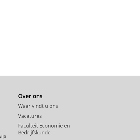
Over ons
Waar vindt u ons
Vacatures
Faculteit Economie en
Bedrijfskunde
ijs