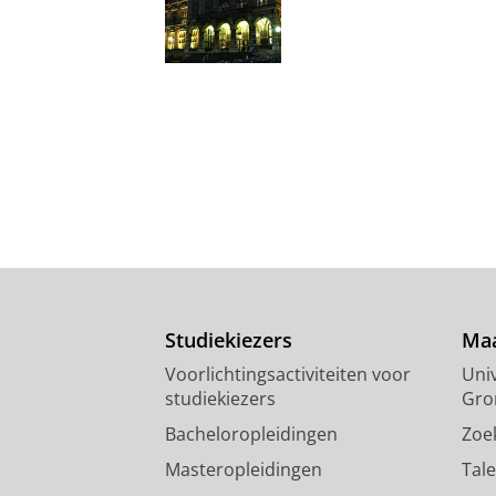
Studiekiezers
Maa
Voorlichtingsactiviteiten voor
Univ
studiekiezers
Gro
Bacheloropleidingen
Zoe
Masteropleidingen
Tal