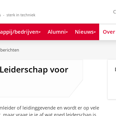
C
s - sterk in techniek
appij/bedrijven
Alumni
Nieuws
Over
berichten
 Leiderschap voor
mleider of leidinggevende en wordt er op vele
, maar vraag je je af wat goed leiderschap is