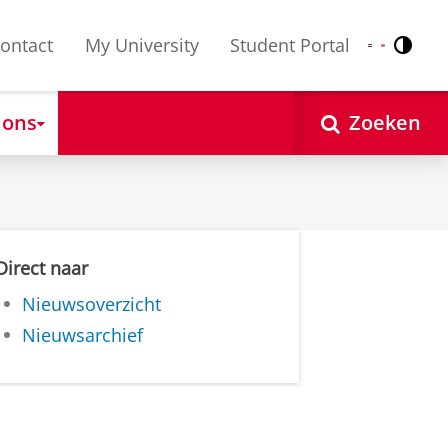
ontact
My University
Student Portal
Contr
Nederlands
English
 ons
Zoeken
Direct naar
Nieuwsoverzicht
Nieuwsarchief