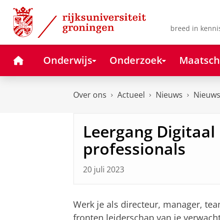
Skip
Skip
to
to
Content
Navigation
breed in kenni
Home
Onderwijs
Onderzoek
Maatsch
Over ons
Actueel
Nieuws
Nieuws
Leergang Digitaal
professionals
20 juli 2023
Werk je als directeur, manager, tea
fronten leiderschap van je verwacht