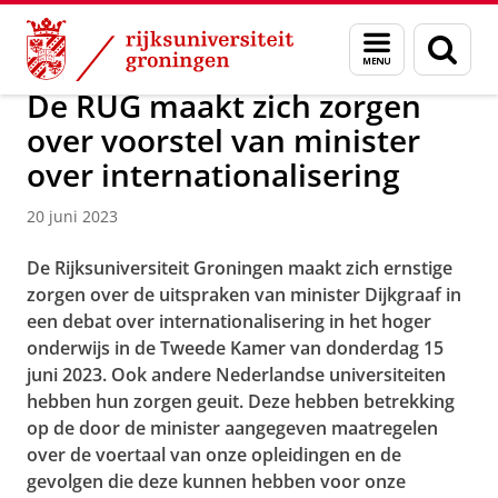
Skip
Skip
Over ons
Actueel
Nieuws
Nieuwsberichten
Menu
Zoek
to
to
en
Content
Navigation
zoeken
De RUG maakt zich zorgen
over voorstel van minister
over internationalisering
20 juni 2023
De Rijksuniversiteit Groningen maakt zich ernstige
zorgen over de uitspraken van minister Dijkgraaf in
een debat over internationalisering in het hoger
onderwijs in de Tweede Kamer van donderdag 15
juni 2023. Ook andere Nederlandse universiteiten
hebben hun zorgen geuit. Deze hebben betrekking
op de door de minister aangegeven maatregelen
over de voertaal van onze opleidingen en de
gevolgen die deze kunnen hebben voor onze