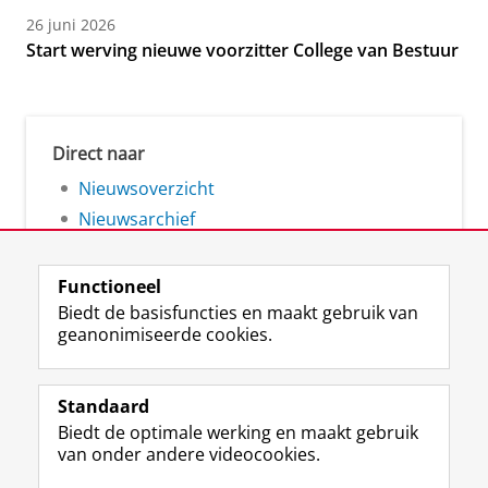
26 juni 2026
Start werving nieuwe voorzitter College van Bestuur
Direct naar
Nieuwsoverzicht
Nieuwsarchief
Functioneel
Biedt de basisfuncties en maakt gebruik van
geanonimiseerde cookies.
F
L
R
I
Y
Volg de RUG
a
i
S
n
o
Standaard
c
n
S
s
u
Biedt de optimale werking en maakt gebruik
e
k
-
t
T
Studiekiezers
van onder andere videocookies.
b
e
f
a
u
Maatschappij/bedrijven
o
d
e
g
b