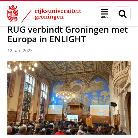
Skip
Skip
Over ons
Actueel
Nieuws
Nieuwsberichten
Menu
Zoek
to
to
en
Content
Navigation
zoeken
RUG verbindt Groningen met
Europa in ENLIGHT
12 juni 2023