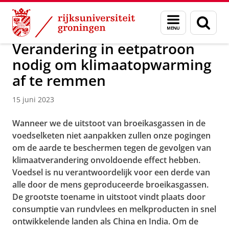
Skip
Skip
Over ons
Actueel
Nieuws
Nieuwsberichten
Menu
Zoek
to
to
en
Content
Navigation
zoeken
Verandering in eetpatroon
nodig om klimaatopwarming
af te remmen
15 juni 2023
Wanneer we de uitstoot van broeikasgassen in de
voedselketen niet aanpakken zullen onze pogingen
om de aarde te beschermen tegen de gevolgen van
klimaatverandering onvoldoende effect hebben.
Voedsel is nu verantwoordelijk voor een derde van
alle door de mens geproduceerde broeikasgassen.
De grootste toename in uitstoot vindt plaats door
consumptie van rundvlees en melkproducten in snel
ontwikkelende landen als China en India. Om de