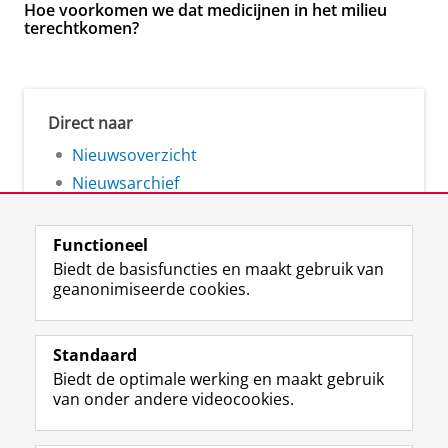
Hoe voorkomen we dat medicijnen in het milieu
terechtkomen?
Direct naar
Nieuwsoverzicht
Nieuwsarchief
Functioneel
Biedt de basisfuncties en maakt gebruik van
geanonimiseerde cookies.
F
L
R
I
Y
Volg de RUG
a
i
S
n
o
Standaard
c
n
S
s
u
Biedt de optimale werking en maakt gebruik
e
k
-
t
T
Studiekiezers
van onder andere videocookies.
b
e
f
a
u
Maatschappij/bedrijven
o
d
e
g
b
o
I
e
r
e