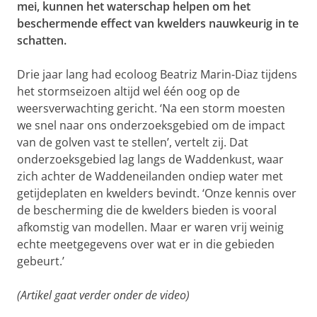
mei, kunnen het waterschap helpen om het
beschermende effect van kwelders nauwkeurig in te
schatten.
Drie jaar lang had ecoloog Beatriz Marin-Diaz tijdens
het stormseizoen altijd wel één oog op de
weersverwachting gericht. ‘Na een storm moesten
we snel naar ons onderzoeksgebied om de impact
van de golven vast te stellen’, vertelt zij. Dat
onderzoeksgebied lag langs de Waddenkust, waar
zich achter de Waddeneilanden ondiep water met
getijdeplaten en kwelders bevindt. ‘Onze kennis over
de bescherming die de kwelders bieden is vooral
afkomstig van modellen. Maar er waren vrij weinig
echte meetgegevens over wat er in die gebieden
gebeurt.’
(Artikel gaat verder onder de video)
Video samenvatting van het artikel van Marin-Diaz
Pas uw cookie instellingen aan
om deze