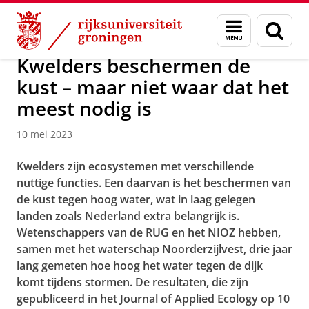
Skip
Skip
Over ons
Actueel
Nieuws
Nieuwsberichten
Menu
Zoek
to
to
en
Content
Navigation
zoeken
Kwelders beschermen de
kust – maar niet waar dat het
meest nodig is
10 mei 2023
Kwelders zijn ecosystemen met verschillende
nuttige functies. Een daarvan is het beschermen van
de kust tegen hoog water, wat in laag gelegen
landen zoals Nederland extra belangrijk is.
Wetenschappers van de RUG en het NIOZ hebben,
samen met het waterschap Noorderzijlvest, drie jaar
lang gemeten hoe hoog het water tegen de dijk
komt tijdens stormen. De resultaten, die zijn
gepubliceerd in het Journal of Applied Ecology op 10