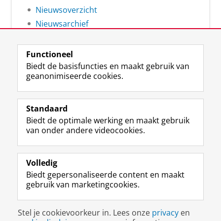
Nieuwsoverzicht
Nieuwsarchief
Functioneel
Biedt de basisfuncties en maakt gebruik van
geanonimiseerde cookies.
F
L
R
I
Y
Volg de RUG
a
i
S
n
o
Standaard
c
n
S
s
u
Biedt de optimale werking en maakt gebruik
e
k
-
t
T
Studiekiezers
van onder andere videocookies.
b
e
f
a
u
Maatschappij/bedrijven
o
d
e
g
b
o
I
e
r
e
Alumni
k
n
d
a
-
Volledig
p
-
R
m
k
Biedt gepersonaliseerde content en maakt
Over ons
a
p
i
-
a
gebruik van marketingcookies.
g
a
j
a
n
i
g
k
c
a
Disclaimer & Copyright
Privacy
Cookies
n
i
s
c
a
Stel je cookievoorkeur in. Lees onze
privacy
en
Inloggen