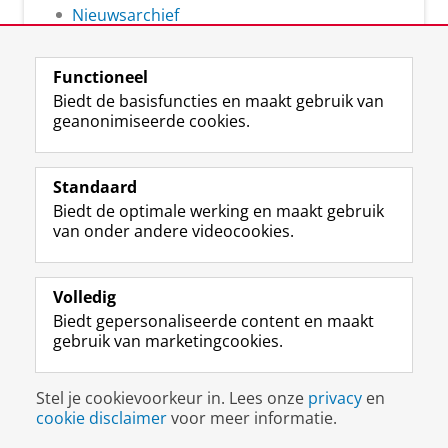
Nieuwsarchief
Functioneel
Biedt de basisfuncties en maakt gebruik van
geanonimiseerde cookies.
F
L
R
I
Y
Volg de RUG
a
i
S
n
o
Standaard
c
n
S
s
u
Biedt de optimale werking en maakt gebruik
e
k
-
t
T
Studiekiezers
van onder andere videocookies.
b
e
f
a
u
Maatschappij/bedrijven
o
d
e
g
b
o
I
e
r
e
Alumni
k
n
d
a
-
Volledig
p
-
R
m
k
Biedt gepersonaliseerde content en maakt
Over ons
a
p
i
-
a
gebruik van marketingcookies.
g
a
j
a
n
i
g
k
c
a
Disclaimer & Copyright
Privacy
Cookies
n
i
s
c
a
Stel je cookievoorkeur in. Lees onze
privacy
en
Inloggen
a
n
u
o
l
cookie disclaimer
voor meer informatie.
R
a
n
u
R