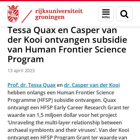
Skip
Skip
Over ons
Actueel
Nieuws
Nieuwsberichten
Menu
Zoek
to
to
en
Content
Navigation
zoeken
Tessa Quax en Casper van
der Kooi ontvangen subsidie
van Human Frontier Science
Program
13 april 2023
Prof. dr. Tessa Quax
en
dr. Casper van der Kooi
hebben onlangs een Human Frontier Science
Programme (HFSP) subsidie ontvangen.
Quax
ontvangt een HFSP Early Career Research Grant ter
waarde van 1,5 miljoen dollar voor het project
‘Unraveling the multi-layer relationship between
archaeal symbionts and their viruses’. Van der Kooi
ontvangt een HFSP Program Grant ter waarde van