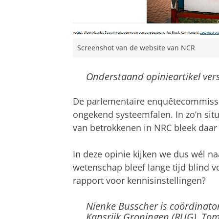
Screenshot van de website van NCR
Onderstaand opinieartikel ve
De parlementaire enquêtecommissi
ongekend systeemfalen. In zo’n situa
van betrokkenen in NRC bleek daar
In deze opinie kijken we dus wél n
wetenschap bleef lange tijd blind v
rapport voor kennisinstellingen?
Nienke Busscher is coördinato
Kansrijk Groningen (RUG). Tom