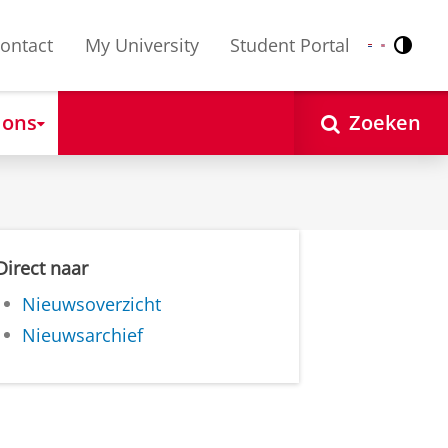
ontact
My University
Student Portal
Contr
Nederlands
English
 ons
Zoeken
Direct naar
Nieuwsoverzicht
Nieuwsarchief