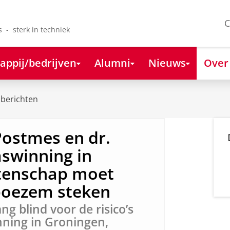
C
s - sterk in techniek
appij/bedrijven
Alumni
Nieuws
Over
berichten
Postmes en dr.
aswinning in
tenschap moet
 boezem steken
ng blind voor de risico’s
ning in Groningen,