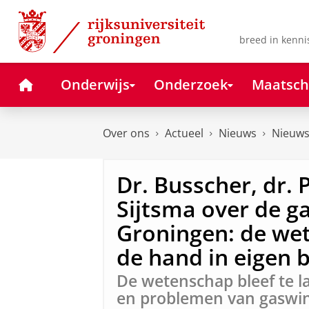
Skip
Skip
to
to
Content
Navigation
breed in kenni
Home
Onderwijs
Onderzoek
Maatsch
Over ons
Actueel
Nieuws
Nieuws
Dr. Busscher, dr. 
Sijtsma over de g
Groningen: de we
de hand in eigen
De wetenschap bleef te la
en problemen van gaswin