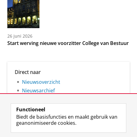
26 juni 2026
Start werving nieuwe voorzitter College van Bestuur
Direct naar
Nieuwsoverzicht
Nieuwsarchief
Functioneel
Biedt de basisfuncties en maakt gebruik van
geanonimiseerde cookies.
F
L
R
I
Y
Volg de RUG