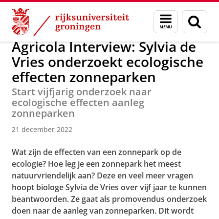
Skip
Skip
Over ons
Actueel
Nieuws
Nieuwsberichten
Menu
Zoek
to
to
en
Content
Navigation
zoeken
Agricola Interview: Sylvia de
Vries onderzoekt ecologische
effecten zonneparken
Start vijfjarig onderzoek naar
ecologische effecten aanleg
zonneparken
21 december 2022
Wat zijn de effecten van een zonnepark op de
ecologie? Hoe leg je een zonnepark het meest
natuurvriendelijk aan? Deze en veel meer vragen
hoopt biologe Sylvia de Vries over vijf jaar te kunnen
beantwoorden. Ze gaat als promovendus onderzoek
doen naar de aanleg van zonneparken. Dit wordt