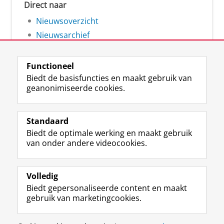
Direct naar
Nieuwsoverzicht
Nieuwsarchief
Functioneel
Biedt de basisfuncties en maakt gebruik van
geanonimiseerde cookies.
F
L
R
I
Y
Volg de RUG
a
i
S
n
o
Standaard
c
n
S
s
u
Biedt de optimale werking en maakt gebruik
e
k
-
t
T
Studiekiezers
van onder andere videocookies.
b
e
f
a
u
Maatschappij/bedrijven
o
d
e
g
b
o
I
e
r
e
Alumni
k
n
d
a
-
Volledig
p
-
R
m
k
Biedt gepersonaliseerde content en maakt
Over ons
a
p
i
-
a
gebruik van marketingcookies.
g
a
j
a
n
i
g
k
c
a
Disclaimer & Copyright
Privacy
Cookies