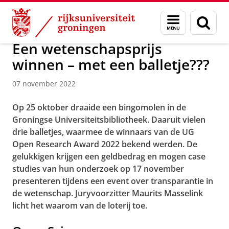
Skip
Skip
Over ons
Actueel
Nieuws
Nieuwsberichten
Menu
Zoek
to
to
en
Content
Navigation
zoeken
Een wetenschapsprijs
winnen – met een balletje???
07 november 2022
Op 25 oktober draaide een bingomolen in de
Groningse Universiteitsbibliotheek. Daaruit vielen
drie balletjes, waarmee de winnaars van de UG
Open Research Award 2022 bekend werden. De
gelukkigen krijgen een geldbedrag en mogen case
studies van hun onderzoek op 17 november
presenteren tijdens een event over transparantie in
de wetenschap. Juryvoorzitter Maurits Masselink
licht het waarom van de loterij toe.