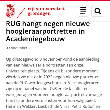
Skip
Skip
Over ons
Actueel
Nieuws
Nieuwsberichten
Menu
Zoek
to
to
en
Content
Navigation
zoeken
RUG hangt negen nieuwe
hoogleraarportretten in
Academiegebouw
09 november 2022
Op dinsdagavond 8 november vond de aanbieding
van een nieuwe serie portretten aan onze
universiteit plaats. Tijdens dit bijzondere moment
vierden we dat er in 2022 negen nieuwe portretten
aan de RUG werden geschonken. Vier hoogleraren
zijn op initiatief van het CvB en de faculteiten
voorgedragen voor een hoogleraarportret vanwege
hun bijzondere verdiensten voor hun vakgebied:
Herman Wekker, Liesbeth de Vries, Petra Rudolf en