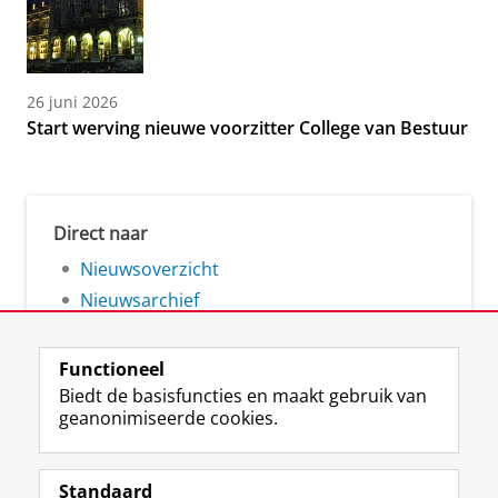
26 juni 2026
Start werving nieuwe voorzitter College van Bestuur
Direct naar
Nieuwsoverzicht
Nieuwsarchief
Functioneel
Biedt de basisfuncties en maakt gebruik van
geanonimiseerde cookies.
F
L
R
I
Y
Volg de RUG
a
i
S
n
o
Standaard