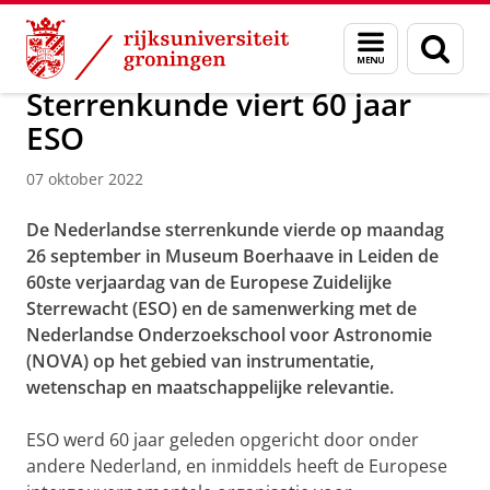
Skip
Skip
Over ons
Actueel
Nieuws
Nieuwsberichten
Menu
Zoek
to
to
en
Content
Navigation
zoeken
Sterrenkunde viert 60 jaar
ESO
07 oktober 2022
De Nederlandse sterrenkunde vierde op maandag
26 september in Museum Boerhaave in Leiden de
60ste verjaardag van de Europese Zuidelijke
Sterrewacht (ESO) en de samenwerking met de
Nederlandse Onderzoekschool voor Astronomie
(NOVA) op het gebied van instrumentatie,
wetenschap en maatschappelijke relevantie.
ESO werd 60 jaar geleden opgericht door onder
andere Nederland, en inmiddels heeft de Europese