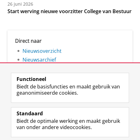
26 juni 2026
Start werving nieuwe voorzitter College van Bestuur
Direct naar
Nieuwsoverzicht
Nieuwsarchief
Functioneel
Biedt de basisfuncties en maakt gebruik van
geanonimiseerde cookies.
F
L
R
I
Y
Volg de RUG
a
i
S
n
o
Standaard
c
n
S
s
u
Biedt de optimale werking en maakt gebruik
e
k
-
t
T
Studiekiezers
van onder andere videocookies.
b
e
f
a
u
Maatschappij/bedrijven
o
d
e
g
b