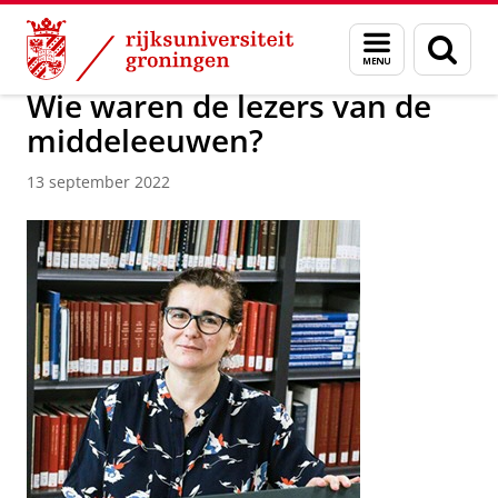
Skip
Skip
Over ons
Actueel
Nieuws
Nieuwsberichten
Menu
Zoek
to
to
en
Content
Navigation
zoeken
Wie waren de lezers van de
middeleeuwen?
13 september 2022