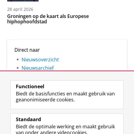
28 april 2026
Groningen op de kaart als Europese
hiphophoofdstad
Direct naar
Nieuwsoverzicht
Nieuwsarchief
Functioneel
Biedt de basisfuncties en maakt gebruik van
geanonimiseerde cookies.
F
L
R
I
Y
Volg de RUG
a
i
S
n
o
Standaard
c
n
S
s
u
Biedt de optimale werking en maakt gebruik
e
k
-
t
T
Studiekiezers
van onder andere videocookies.
b
e
f
a
u