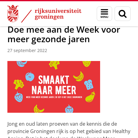
Skip
Skip
Over ons
Actueel
Nieuws
Nieuwsberichten
Menu
Zoek
to
to
en
Content
Navigation
zoeken
Doe mee aan de Week voor
meer gezonde jaren
27 september 2022
Jong en oud laten proeven van de kennis die de
provincie Groningen rijk is op het gebied van Healthy