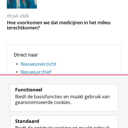
09 juli 2026
Hoe voorkomen we dat medicijnen in het milieu
terechtkomen?
Direct naar
Nieuwsoverzicht
Nieuwsarchief
Functioneel
Biedt de basisfuncties en maakt gebruik van
geanonimiseerde cookies.
F
L
R
I
Y
Volg de RUG
a
i
S
n
o
Standaard
c
n
S
s
u