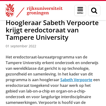
Skip
Skip
Over ons
Actueel
Nieuws
Nieuwsberichten
Menu
Zoek
to
to
en
Content
Navigation
zoeken
Hoogleraar Sabeth Verpoorte
krijgt eredoctoraat van
Tampere University
01 september 2022
Het eredoctoraat-laureaatprogramma van de
Tampere University erkent onderzoek en onderwijs
van wereldklasse dat gericht is op technologie,
gezondheid en samenleving. In het kader van dit
programma is aan hoogleraar
Sabeth Verpoorte
een
eredoctoraat toegekend voor haar werk op het
gebied van lab-on-a-chip en organ-on-a-chip-
onderzoek en voor langdurige interdisciplinaire
samenwerkingen. Verpoorte is hoofd van de