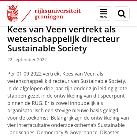
Skip
Skip
Over ons
Actueel
Nieuws
Nieuwsberichten
Menu
Zoek
to
to
en
Content
Navigation
zoeken
Kees van Veen vertrekt als
wetenschappelijk directeur
Sustainable Society
22 september 2022
Per 01-09-2022 vertrekt Kees van Veen als
wetenschappelijk directeur van Sustainable Society.
In de afgelopen drie jaar zijn onder zijn leiding grote
stappen gezet in de ontwikkeling van dit speerpunt
binnen de RUG. Er is zowel inhoudelijk als
organisatorisch een stevige nieuwe basis gelegd
voor de toekomst. Belangrijk zijn de ontwikkeling van
vier interfacultaire onderzoeksthema’s Sustainable
Landscapes, Democracy & Governance, Disaster