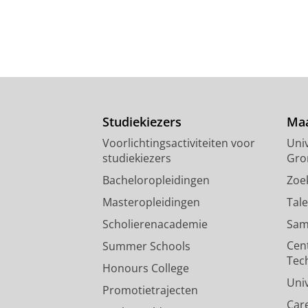
Studiekiezers
Maa
Voorlichtingsactiviteiten voor
Univ
studiekiezers
Gro
Bacheloropleidingen
Zoe
Masteropleidingen
Tal
Scholierenacademie
Sam
Cen
Summer Schools
Tec
Honours College
Uni
Promotietrajecten
Car