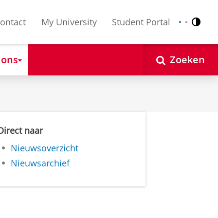
ontact
My University
Student Portal
Contr
Nederlands
English
 ons
Zoeken
Direct naar
Nieuwsoverzicht
Nieuwsarchief