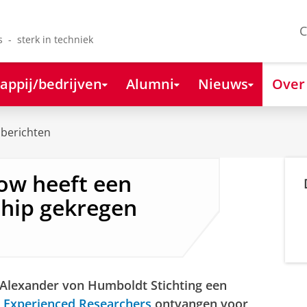
C
s - sterk in techniek
appij/bedrijven
Alumni
Nieuws
Over
berichten
low heeft een
hip gekregen
 Alexander von Humboldt Stichting een
 Experienced Researchers
ontvangen voor