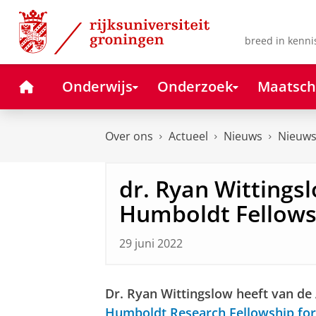
Skip
Skip
to
to
Content
Navigation
breed in kenni
Home
Onderwijs
Onderzoek
Maatsch
Over ons
Actueel
Nieuws
Nieuws
dr. Ryan Wittings
Humboldt Fellows
29 juni 2022
Dr. Ryan Wittingslow heeft van de
Humboldt Research Fellowship for