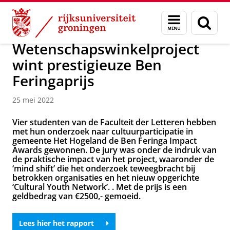
Skip
Skip
Over ons
Actueel
Nieuws
Nieuwsberichten
Menu
Zoek
to
to
en
Content
Navigation
zoeken
Wetenschapswinkelproject
wint prestigieuze Ben
Feringaprijs
25 mei 2022
Vier studenten van de Faculteit der Letteren hebben
met hun onderzoek naar cultuurparticipatie in
gemeente Het Hogeland de Ben Feringa Impact
Awards gewonnen. De jury was onder de indruk van
de praktische impact van het project, waaronder de
‘mind shift’ die het onderzoek teweegbracht bij
betrokken organisaties en het nieuw opgerichte
‘Cultural Youth Network’. . Met de prijs is een
geldbedrag van €2500,- gemoeid.
Lees hier het rapport