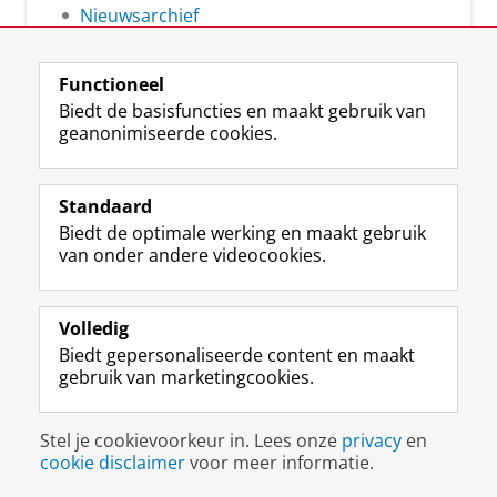
Nieuwsarchief
Functioneel
Biedt de basisfuncties en maakt gebruik van
geanonimiseerde cookies.
F
L
R
I
Y
Volg de RUG
a
i
S
n
o
Standaard
c
n
S
s
u
Biedt de optimale werking en maakt gebruik
e
k
-
t
T
Studiekiezers
van onder andere videocookies.
b
e
f
a
u
Maatschappij/bedrijven
o
d
e
g
b
o
I
e
r
e
Alumni
k
n
d
a
-
Volledig
p
-
R
m
k
Biedt gepersonaliseerde content en maakt
Over ons
a
p
i
-
a
gebruik van marketingcookies.
g
a
j
a
n
i
g
k
c
a
Disclaimer & Copyright
Privacy
Cookies
n
i
s
c
a
Stel je cookievoorkeur in. Lees onze
privacy
en
Inloggen
a
n
u
o
l
cookie disclaimer
voor meer informatie.
R
a
n
u
R