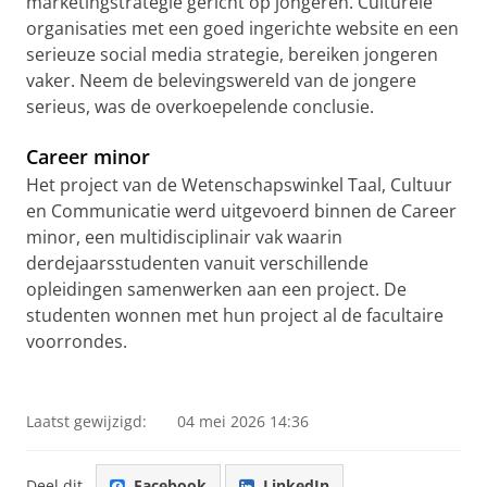
marketingstrategie gericht op jongeren. Culturele
organisaties met een goed ingerichte website en een
serieuze social media strategie, bereiken jongeren
vaker. Neem de belevingswereld van de jongere
serieus, was de overkoepelende conclusie.
Career minor
Het project van de Wetenschapswinkel Taal, Cultuur
en Communicatie werd uitgevoerd binnen de Career
minor, een multidisciplinair vak waarin
derdejaarsstudenten vanuit verschillende
opleidingen samenwerken aan een project. De
studenten wonnen met hun project al de facultaire
voorrondes.
Ben Feringa Impact Awards - Cultural engagement of
young adults in het Hogeland
Pas uw cookie instellingen aan
om deze
video te zien
Laatst gewijzigd:
04 mei 2026 14:36
Deel dit
Facebook
LinkedIn