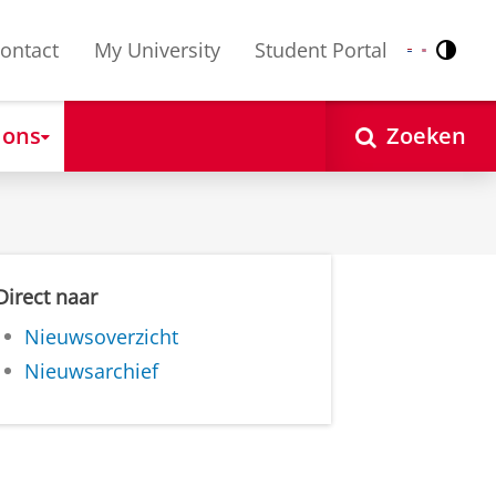
ontact
My University
Student Portal
Contr
Nederlands
English
 ons
Zoeken
Direct naar
Nieuwsoverzicht
Nieuwsarchief