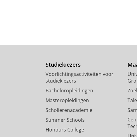
Studiekiezers
Maa
Voorlichtingsactiviteiten voor
Univ
studiekiezers
Gro
Bacheloropleidingen
Zoe
Masteropleidingen
Tal
Scholierenacademie
Sam
Cen
Summer Schools
Tec
Honours College
Uni