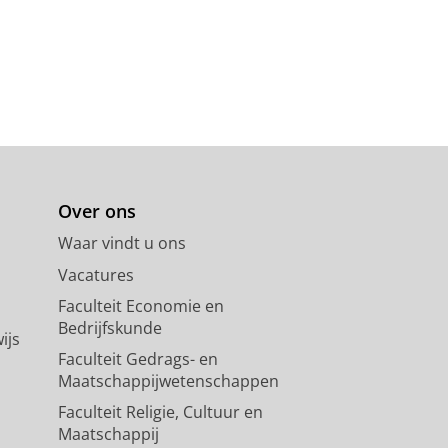
Over ons
Waar vindt u ons
Vacatures
Faculteit Economie en
Bedrijfskunde
ijs
Faculteit Gedrags- en
Maatschappijwetenschappen
Faculteit Religie, Cultuur en
Maatschappij