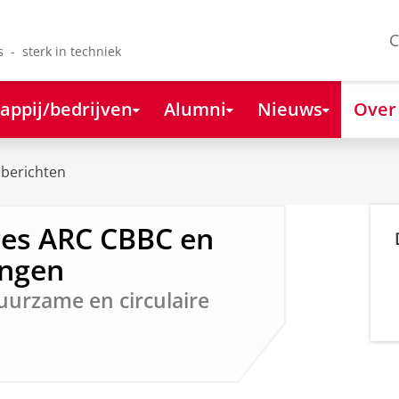
C
s - sterk in techniek
appij/bedrijven
Alumni
Nieuws
Over
berichten
res ARC CBBC en
ingen
uurzame en circulaire