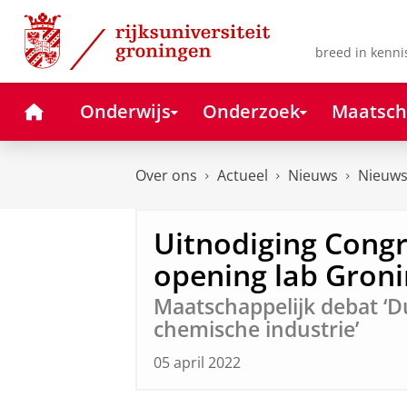
Skip
Skip
to
to
Content
Navigation
breed in kenni
Home
Onderwijs
Onderzoek
Maatsch
Over ons
Actueel
Nieuws
Nieuws
Uitnodiging Cong
opening lab Gron
Maatschappelijk debat ‘D
chemische industrie’
05 april 2022