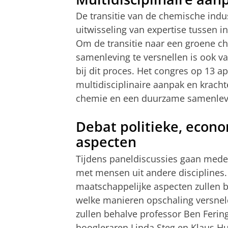
De transitie van de chemische indu
uitwisseling van expertise tussen i
Om de transitie naar een groene c
samenleving te versnellen is ook va
bij dit proces. Het congres op 13 a
multidisciplinaire aanpak en krach
chemie en een duurzame samenlev
Debat politieke, econ
aspecten
Tijdens paneldiscussies gaan mede
met mensen uit andere disciplines
maatschappelijke aspecten zullen 
welke manieren opschaling versne
zullen behalve professor Ben Feri
hoogleraren Linda Steg en Klaus H