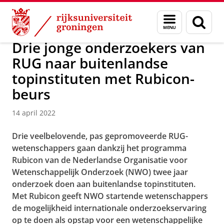
Skip
Skip
Over ons
Actueel
Nieuws
Nieuwsberichten
Menu
Zoek
to
to
en
Content
Navigation
zoeken
Drie jonge onderzoekers van
RUG naar buitenlandse
topinstituten met Rubicon-
beurs
14 april 2022
Drie veelbelovende, pas gepromoveerde RUG-
wetenschappers gaan dankzij het programma
Rubicon van de Nederlandse Organisatie voor
Wetenschappelijk Onderzoek (NWO) twee jaar
onderzoek doen aan buitenlandse topinstituten.
Met Rubicon geeft NWO startende wetenschappers
de mogelijkheid internationale onderzoekservaring
op te doen als opstap voor een wetenschappelijke