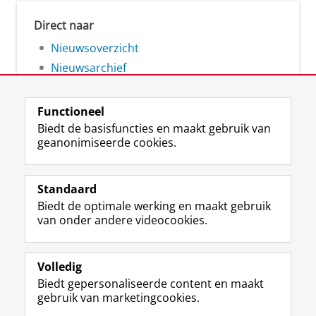
Direct naar
Nieuwsoverzicht
Nieuwsarchief
Functioneel
Biedt de basisfuncties en maakt gebruik van
geanonimiseerde cookies.
F
L
R
I
Y
Volg de RUG
a
i
S
n
o
Standaard
c
n
S
s
u
Biedt de optimale werking en maakt gebruik
e
k
-
t
T
Studiekiezers
van onder andere videocookies.
b
e
f
a
u
Maatschappij/bedrijven
o
d
e
g
b
o
I
e
r
e
Alumni
k
n
d
a
-
Volledig
p
-
R
m
k
Biedt gepersonaliseerde content en maakt
Over ons
a
p
i
-
a
gebruik van marketingcookies.
g
a
j
a
n