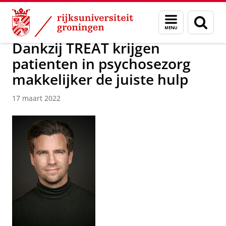
Skip
Skip
Over ons
Actueel
Nieuws
Nieuwsberichten
Menu
Zoek
to
to
en
Content
Navigation
zoeken
Dankzij TREAT krijgen
patienten in psychosezorg
makkelijker de juiste hulp
17 maart 2022