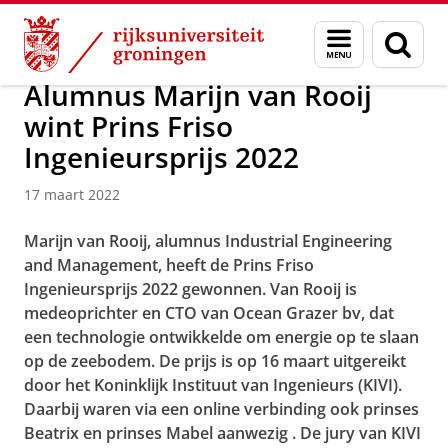
Skip
Skip
Over ons
Actueel
Nieuws
Nieuwsberichten
Menu
Zoek
to
to
en
Content
Navigation
zoeken
Alumnus Marijn van Rooij
wint Prins Friso
Ingenieursprijs 2022
17 maart 2022
Marijn van Rooij, alumnus Industrial Engineering
and Management, heeft de Prins Friso
Ingenieursprijs 2022 gewonnen. Van Rooij is
medeoprichter en CTO van Ocean Grazer bv, dat
een technologie ontwikkelde om energie op te slaan
op de zeebodem. De prijs is op 16 maart uitgereikt
door het Koninklijk Instituut van Ingenieurs (KIVI).
Daarbij waren via een online verbinding ook prinses
Beatrix en prinses Mabel aanwezig
. De jury van KIVI