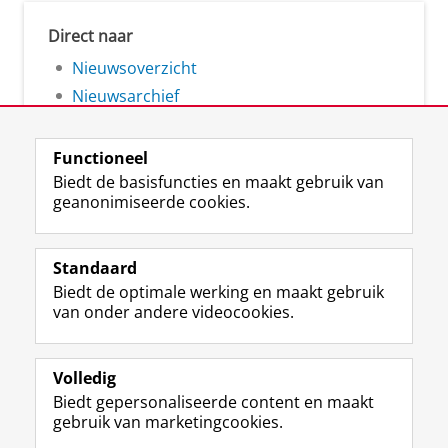
Direct naar
Nieuwsoverzicht
Nieuwsarchief
Functioneel
Biedt de basisfuncties en maakt gebruik van
geanonimiseerde cookies.
F
L
R
I
Y
Volg de RUG
a
i
S
n
o
Standaard
c
n
S
s
u
Biedt de optimale werking en maakt gebruik
e
k
-
t
T
Studiekiezers
van onder andere videocookies.
b
e
f
a
u
Maatschappij/bedrijven
o
d
e
g
b
o
I
e
r
e
Alumni
k
n
d
a
-
Volledig
p
-
R
m
k
Biedt gepersonaliseerde content en maakt
Over ons
a
p
i
-
a
gebruik van marketingcookies.
g
a
j
a
n