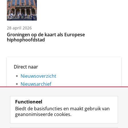
28 april 2026
Groningen op de kaart als Europese
hiphophoofdstad
Direct naar
Nieuwsoverzicht
Nieuwsarchief
Functioneel
Biedt de basisfuncties en maakt gebruik van
geanonimiseerde cookies.
F
L
R
I
Y
Volg de RUG