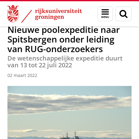
Skip
Skip
Over ons
Actueel
Nieuws
Nieuwsberichten
Menu
Zoek
to
to
en
Content
Navigation
zoeken
Nieuwe poolexpeditie naar
Spitsbergen onder leiding
van RUG-onderzoekers
De wetenschappelijke expeditie duurt
van 13 tot 22 juli 2022
02 maart 2022