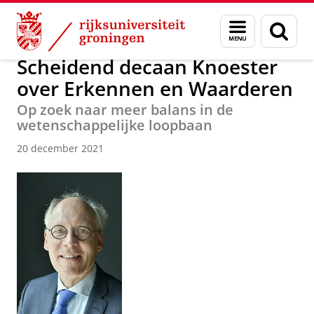
Skip
Skip
Over ons
Actueel
Nieuws
Nieuwsberichten
Menu
Zoek
to
to
en
Content
Navigation
zoeken
Scheidend decaan Knoester
over Erkennen en Waarderen
Op zoek naar meer balans in de
wetenschappelijke loopbaan
20 december 2021