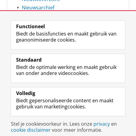
Nieuwsarchief
Functioneel
Biedt de basisfuncties en maakt gebruik van
geanonimiseerde cookies.
F
L
R
I
Y
Volg de RUG
a
i
S
n
o
Standaard
c
n
S
s
u
Biedt de optimale werking en maakt gebruik
e
k
-
t
T
Studiekiezers
van onder andere videocookies.
b
e
f
a
u
Maatschappij/bedrijven
o
d
e
g
b
o
I
e
r
e
Alumni
k
n
d
a
-
Volledig
p
-
R
m
k
Biedt gepersonaliseerde content en maakt
Over ons
a
p
i
-
a
gebruik van marketingcookies.
g
a
j
a
n
i
g
k
c
a
Disclaimer & Copyright
Privacy
Cookies
n
i
s
c
a
Stel je cookievoorkeur in. Lees onze
privacy
en
Inloggen
a
n
u
o
l
cookie disclaimer
voor meer informatie.
R
a
n
u
R