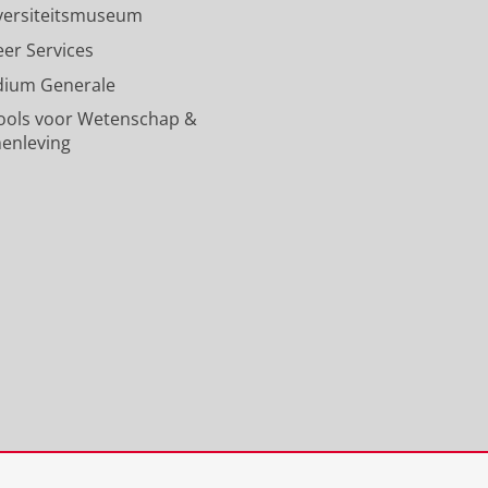
versiteitsmuseum
j
i
v
t
j
k
j
e
R
k
eer Services
s
k
r
i
s
dium Generale
u
s
s
j
u
n
u
i
k
n
ools voor Wetenschap &
i
n
t
s
i
enleving
v
i
e
u
v
e
v
i
n
e
r
e
t
i
r
s
r
G
v
s
i
s
r
e
i
t
i
o
r
t
e
t
n
s
e
i
e
i
i
i
t
i
n
t
t
G
t
g
e
G
r
G
e
i
r
o
r
n
t
o
n
o
G
n
i
n
r
i