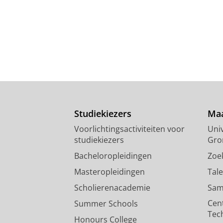
Studiekiezers
Maa
Voorlichtingsactiviteiten voor
Univ
studiekiezers
Gro
Bacheloropleidingen
Zoe
Masteropleidingen
Tal
Scholierenacademie
Sam
Cen
Summer Schools
Tec
Honours College