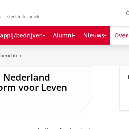
C
s - sterk in techniek
appij/bedrijven
Alumni
Nieuws
Over
berichten
n Nederland
form voor Leven