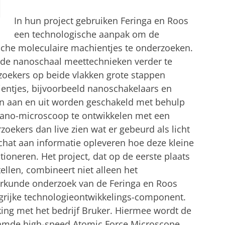
In hun project gebruiken Feringa en Roos
een technologische aanpak om de
che moleculaire machientjes te onderzoeken.
 de nanoschaal meettechnieken verder te
zoekers op beide vlakken grote stappen
entjes, bijvoorbeeld nanoschakelaars en
n aan en uit worden geschakeld met behulp
 nano-microscoop te ontwikkelen met een
zoekers dan live zien wat er gebeurd als licht
 schat aan informatie opleveren hoe deze kleine
ioneren. Het project, dat op de eerste plaats
ellen, combineert niet alleen het
rkunde onderzoek van de Feringa en Roos
grijke technologieontwikkelings-component.
ing met het bedrijf Bruker. Hiermee wordt de
aamde high-speed Atomic Force Microscope,