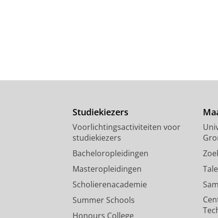
Studiekiezers
Maa
Voorlichtingsactiviteiten voor
Univ
studiekiezers
Gro
Bacheloropleidingen
Zoe
Masteropleidingen
Tal
Scholierenacademie
Sam
Cen
Summer Schools
Tec
Honours College