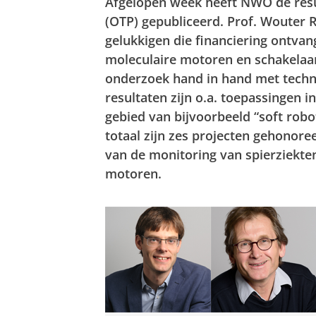
Afgelopen week heeft NWO de res
(OTP) gepubliceerd. Prof. Wouter R
gelukkigen die financiering ontvan
moleculaire motoren en schakelaar
onderzoek hand in hand met techn
resultaten zijn o.a. toepassingen 
gebied van bijvoorbeeld “soft robo
totaal zijn zes projecten gehonor
van de monitoring van spierziekten
motoren.