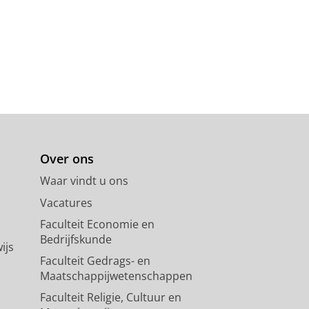
Over ons
Waar vindt u ons
Vacatures
Faculteit Economie en
Bedrijfskunde
ijs
Faculteit Gedrags- en
Maatschappijwetenschappen
Faculteit Religie, Cultuur en