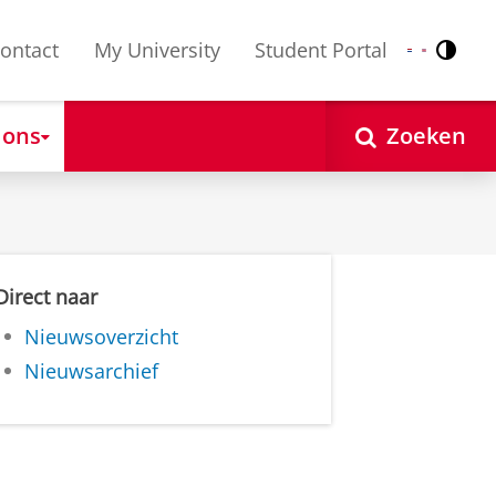
ontact
My University
Student Portal
Contr
Nederlands
English
 ons
Zoeken
Direct naar
Nieuwsoverzicht
Nieuwsarchief