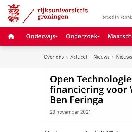
Skip
Skip
to
to
Content
Navigation
breed in kenni
Home
Onderwijs
Onderzoek
Maatsch
Over ons
Actueel
Nieuws
Nieuws
Open Technologi
financiering voor
Ben Feringa
23 november 2021