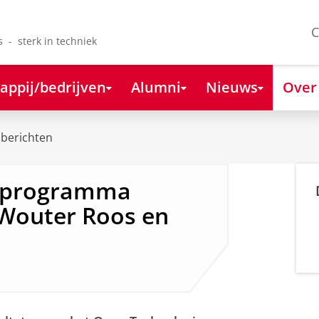
C
s - sterk in techniek
appij/bedrijven
Alumni
Nieuws
Over
berichten
eprogramma
 Wouter Roos en