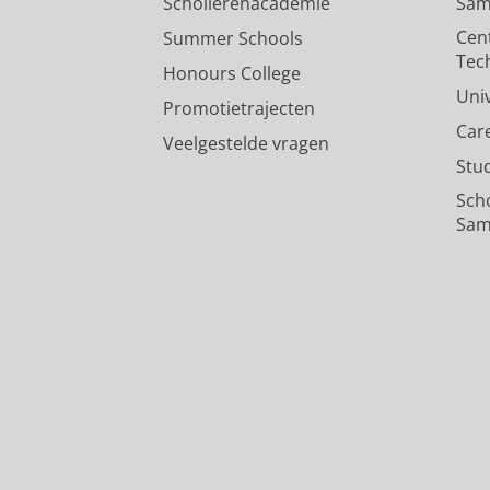
Scholierenacademie
Sam
Cen
Summer Schools
Tec
Honours College
Uni
Promotietrajecten
Car
Veelgestelde vragen
Stu
Sch
Sam