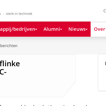
C
s - sterk in techniek
appij/bedrijven
Alumni
Nieuws
Over
berichten
flinke
C-