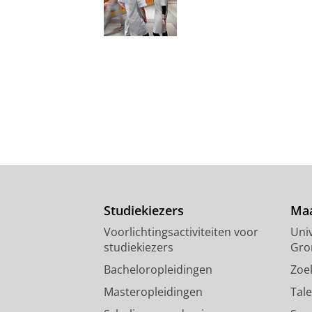
Studiekiezers
Maa
Voorlichtingsactiviteiten voor
Univ
studiekiezers
Gro
Bacheloropleidingen
Zoe
Masteropleidingen
Tal