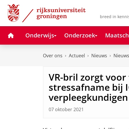
Skip
Skip
to
to
Content
Navigation
breed in kenni
Home
Onderwijs
Onderzoek
Maatsch
Over ons
Actueel
Nieuws
Nieuws
VR-bril zorgt voor 
stressafname bij I
verpleegkundigen
07 oktober 2021