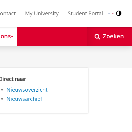
ontact
My University
Student Portal
Contr
Nederlands
English
 ons
Zoeken
Direct naar
Nieuwsoverzicht
Nieuwsarchief