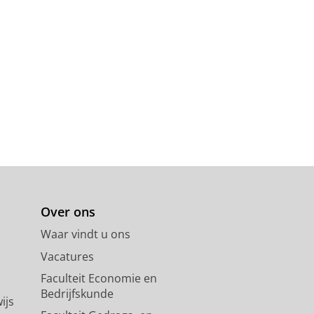
Over ons
Waar vindt u ons
Vacatures
Faculteit Economie en
Bedrijfskunde
ijs