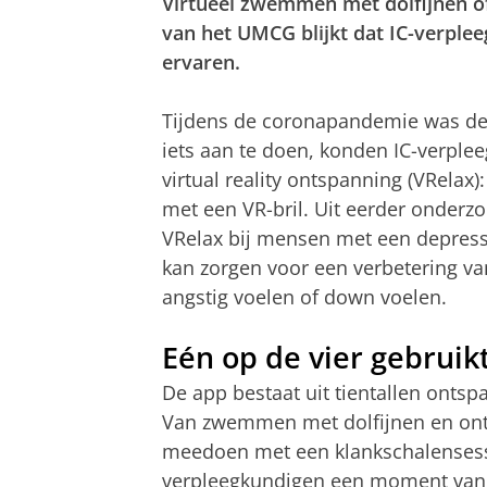
Virtueel zwemmen met dolfijnen o
van het UMCG blijkt dat IC-verple
ervaren.
Tijdens de coronapandemie was de
iets aan te doen, konden IC-verpl
virtual reality ontspanning (VRelax
met een VR-bril. Uit eerder onderz
VRelax bij mensen met een depressie
kan zorgen voor een verbetering v
angstig voelen of down voelen.
Eén op de vier gebruikt
De app bestaat uit tientallen onts
Van zwemmen met dolfijnen en onts
meedoen met een klankschalensessi
verpleegkundigen een moment van ru