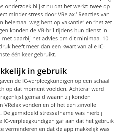
ns onderzoek blijkt nu dat het werkt: twee op
rect minder stress door VRelax.’ Reacties van
en helemaal weg bent op vakantie” en “het zet
igen konden de VR-bril tijdens hun dienst in
, met daarbij het advies om dit minimaal 10
ruk heeft meer dan een kwart van alle IC-
nste één keer gebruikt.
kelijk in gebruik
gaven de IC-verpleegkundigen op een schaal
zich op dat moment voelden. Achteraf werd
ragenlijst gemaild waarin zij konden
n VRelax vonden en of het een zinvolle
. De gemiddeld stressafname was hierbij
 IC-verpleegkundigen gaf aan dat het gebruik
te verminderen en dat de app makkelijk was