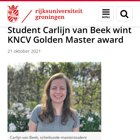
Skip
Skip
Over ons
Actueel
Nieuws
Nieuwsberichten
Menu
Zoek
to
to
en
Content
Navigation
zoeken
Student Carlijn van Beek wint
KNCV Golden Master award
21 oktober 2021
Carlijn van Beek, scheikunde-masterstudent