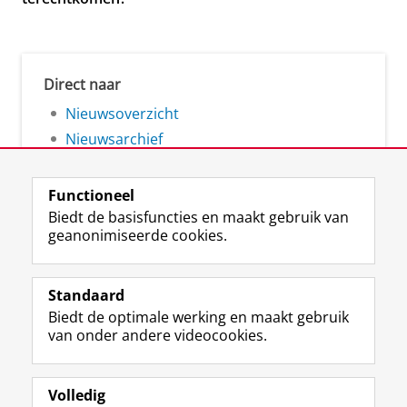
Direct naar
Nieuwsoverzicht
Nieuwsarchief
Functioneel
Biedt de basisfuncties en maakt gebruik van
geanonimiseerde cookies.
F
L
R
I
Y
Volg de RUG
a
i
S
n
o
Standaard
c
n
S
s
u
Biedt de optimale werking en maakt gebruik
e
k
-
t
T
Studiekiezers
van onder andere videocookies.
b
e
f
a
u
Maatschappij/bedrijven
o
d
e
g
b
o
I
e
r
e
Alumni
k
n
d
a
-
Volledig