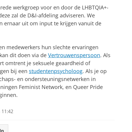
sbrede werkgroep voor en door de LHBTQIA+-
ze zal de D&I-afdeling adviseren. We
n ernaar uit om input te krijgen vanuit de
n en medewerkers hun slechte ervaringen
 kan dit doen via de
Vertrouwenspersoon
. Als
t omtrent je seksuele geaardheid of
agen bij een
studentenpsycholoog
. Als je op
haps- en ondersteuningsnetwerken in
ningen Feminist Network, en Queer Pride
ginnen.
 11:42
In