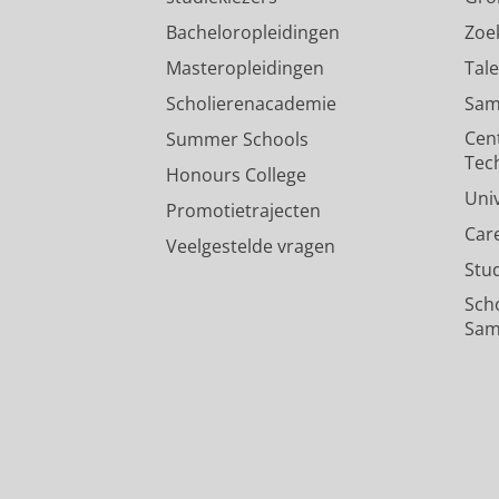
Bacheloropleidingen
Zoe
Masteropleidingen
Tal
Scholierenacademie
Sam
Cen
Summer Schools
Tec
Honours College
Uni
Promotietrajecten
Car
Veelgestelde vragen
Stu
Sch
Sam