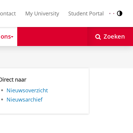
ontact
My University
Student Portal
Contr
Nederlands
English
 ons
Zoeken
Direct naar
Nieuwsoverzicht
Nieuwsarchief