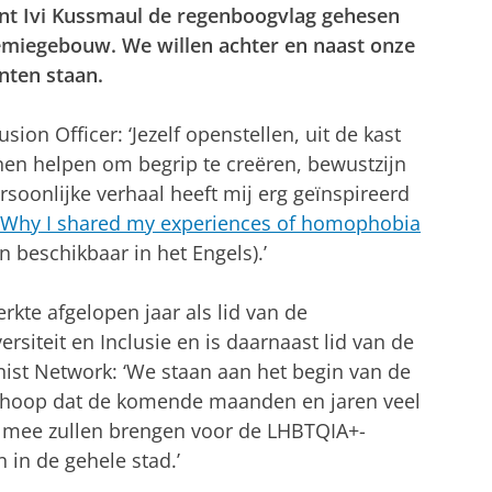
nt Ivi Kussmaul de regenboogvlag gehesen
emiegebouw. We willen achter en naast onze
ten staan.
sion Officer: ‘Jezelf openstellen, uit de kast
nen helpen om begrip te creëren, bewustzijn
 persoonlijke verhaal heeft mij erg geïnspireerd
Why I shared my experiences of homophobia
n beschikbaar in het Engels).’
rkte afgelopen jaar als lid van de
ersiteit en Inclusie en is daarnaast lid van de
ist Network: ‘We staan aan het begin van de
Ik hoop dat de komende maanden en jaren veel
h mee zullen brengen voor de LHBTQIA+-
 in de gehele stad.’