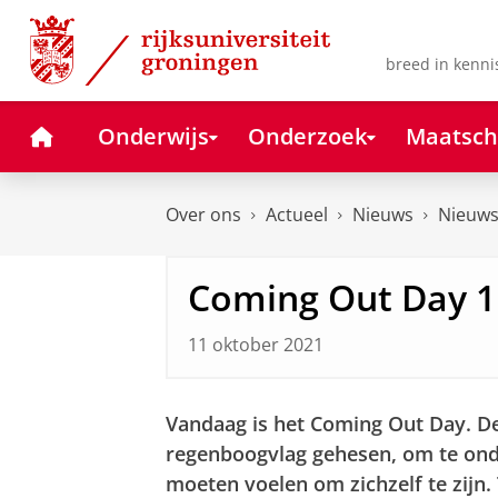
Skip
Skip
to
to
Content
Navigation
breed in kenni
Home
Onderwijs
Onderzoek
Maatsch
Over ons
Actueel
Nieuws
Nieuws
Coming Out Day 1
11 oktober 2021
Vandaag is het Coming Out Day. De 
regenboogvlag gehesen, om te onder
moeten voelen om zichzelf te zijn.