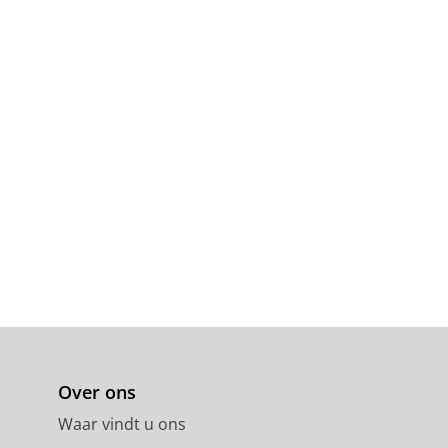
Over ons
Waar vindt u ons