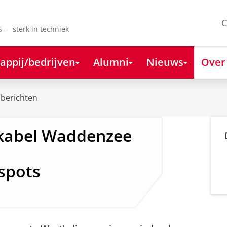
C
s - sterk in techniek
appij/bedrijven
Alumni
Nieuws
Over
berichten
kabel Waddenzee
tspots