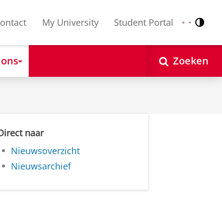
ontact
My University
Student Portal
Contr
Nederlands
English
 ons
Zoeken
Direct naar
Nieuwsoverzicht
Nieuwsarchief