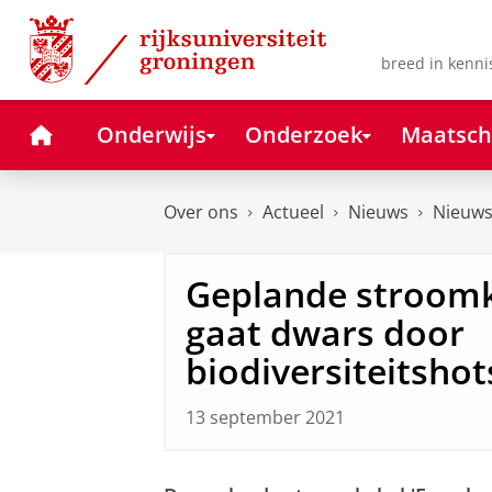
Skip
Skip
to
to
Content
Navigation
breed in kenni
Home
Onderwijs
Onderzoek
Maatsch
Over ons
Actueel
Nieuws
Nieuws
Geplande stroom
gaat dwars door
biodiversiteitsho
13 september 2021