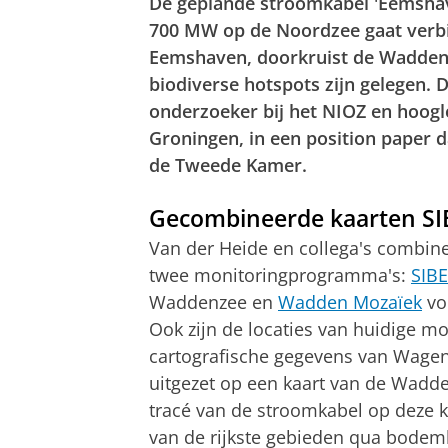
De geplande stroomkabel 'Eemshav
700 MW op de Noordzee gaat verbin
Eemshaven, doorkruist de Waddenz
biodiverse hotspots zijn gelegen. 
onderzoeker bij het NIOZ en hoogle
Groningen, in een position paper 
de Tweede Kamer.
Gecombineerde kaarten S
Van der Heide en collega's combi
twee monitoringprogramma's:
SIB
Waddenzee en
Wadden Mozaïek
vo
Ook zijn de locaties van huidige m
cartografische gegevens van Wagen
uitgezet op een kaart van de Wadde
tracé van de stroomkabel op deze k
van de rijkste gebieden qua bodem