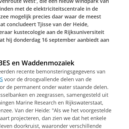
enroute West', die een nieuw windpark van
den met de elektriciteitscentrale in de
ee mogelijk precies daar waar de meest
Dat concludeert Tjisse van der Heide,
raar kustecologie aan de Rijksuniversiteit
dat hij donderdag 16 september aanbiedt aan
IBES en Waddenmozaïek
neerden recente bemonsteringsgegevens van
ES
voor de droogvallende delen van de
or de permanent onder water staande delen.
osselbanken en zeegrassen, samengesteld uit
ingen Marine Research en Rijkswaterstaat,
nzee. Van der Heide: "Als we het voorgestelde
aart projecteren, dan zien we dat het enkele
leven doorkruist, waaronder verschillende