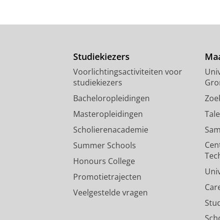
Studiekiezers
Maa
Voorlichtingsactiviteiten voor
Univ
studiekiezers
Gro
Bacheloropleidingen
Zoe
Masteropleidingen
Tal
Scholierenacademie
Sam
Cen
Summer Schools
Tec
Honours College
Uni
Promotietrajecten
Car
Veelgestelde vragen
Stu
Sch