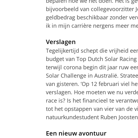
bepalen hoe we het doen. Het is ge
bijvoorbeeld van collegevoorzitter J
geldbedrag beschikbaar zonder verder
ik in mijn carrière nergens meer m
Verslagen
Tegelijkertijd schept die vrijheid e
budget van Top Dutch Solar Racing
terwijl corona begin dit jaar ruw e
Solar Challenge in Australië. Strate
van gisteren. ‘Op 12 februari viel 
verslagen. Hoe moeten we nu verder
race is? Is het financieel te verant
tot het opstappen van vier van de v
natuurkundestudent Ruben Joosten (2
Een nieuw avontuur