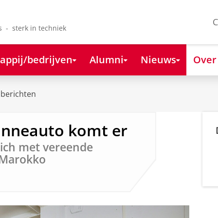
C
s - sterk in techniek
appij/bedrijven
Alumni
Nieuws
Over
berichten
onneauto komt er
zich met vereende
n Marokko