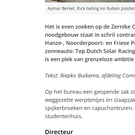
Aymar Berkel, Rick Geling en Ruben Joosten
Het is even zoeken op de Zernike 
noodgebouw staat in schril contra
Hanze-, Noorderpoort- en Friese 
zonneauto: Top Dutch Solar Racing. 
is een plek van grenzeloze ambiti
Tekst: Riepko Buikema, afdeling Comm
Op het bureau een geopende zak z
weggezette werptentjes en slaapza
spijkerbroeken en capuchontruien. W
studentenhuis.
Directeur