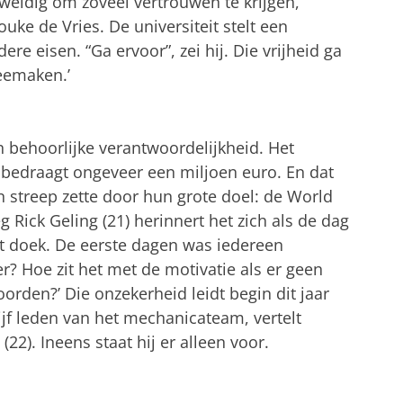
weldig om zoveel vertrouwen te krijgen,
ouke de Vries. De universiteit stelt een
e eisen. “Ga ervoor”, zei hij. Die vrijheid ga
eemaken.’
en behoorlijke verantwoordelijkheid. Het
 bedraagt ongeveer een miljoen euro. En dat
en streep zette door hun grote doel: de World
eg Rick Geling (21) herinnert het zich als de dag
het doek. De eerste dagen was iedereen
? Hoe zit het met de motivatie als er geen
woorden?’ Die onzekerheid leidt begin dit jaar
ijf leden van het mechanicateam, vertelt
2). Ineens staat hij er alleen voor.