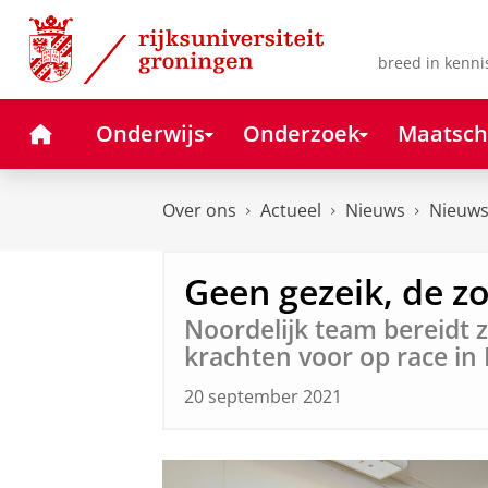
Skip
Skip
to
to
Content
Navigation
breed in kenni
Home
Onderwijs
Onderzoek
Maatsch
Over ons
Actueel
Nieuws
Nieuws
Geen gezeik, de z
Noordelijk team bereidt 
krachten voor op race i
20 september 2021