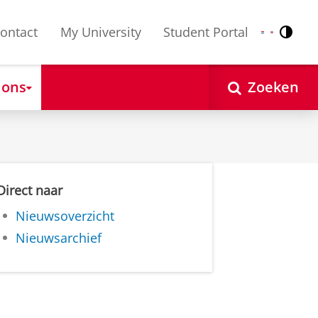
ontact
My University
Student Portal
Contr
Nederlands
English
 ons
Zoeken
Direct naar
Nieuwsoverzicht
Nieuwsarchief