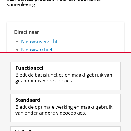
samenleving
Direct naar
Nieuwsoverzicht
Nieuwsarchief
Functioneel
Biedt de basisfuncties en maakt gebruik van
geanonimiseerde cookies.
F
L
R
I
Y
Volg de RUG
a
i
S
n
o
Standaard
c
n
S
s
u
Biedt de optimale werking en maakt gebruik
e
k
-
t
T
Studiekiezers
van onder andere videocookies.
b
e
f
a
u
Maatschappij/bedrijven
o
d
e
g
b
o
I
e
r
e
Alumni