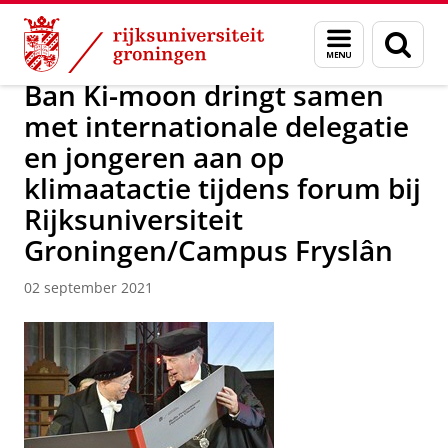
Skip
Skip
Over ons
Actueel
Nieuws
Nieuwsberichten
Menu
Zoek
to
to
en
Content
Navigation
zoeken
Ban Ki-moon dringt samen
met internationale delegatie
en jongeren aan op
klimaatactie tijdens forum bij
Rijksuniversiteit
Groningen/Campus Fryslân
02 september 2021