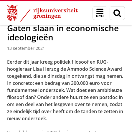
Skip
Skip
Over ons
Actueel
Nieuws
Nieuwsberichten
Menu
Zoek
to
to
en
Content
Navigation
zoeken
Gaten slaan in economische
ideologieën
13 september 2021
Eerder dit jaar kreeg politiek ﬁlosoof en RUG-
hoogleraar Lisa Herzog de Ammodo Science Award
toegekend, die ze dinsdag in ontvangst mag nemen.
In concreto: een bedrag van 300.000 euro voor
fundamenteel onderzoek. Wat doet een ambitieuze
ﬁlosoof dan? Onder andere huurt ze een postdoc in
om een deel van het lesgeven over te nemen, zodat
ze eindelijk tijd over heeft om de tanden te zetten in
nieuw onderzoek.