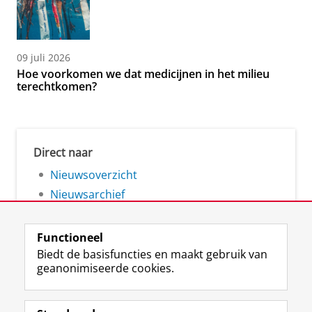
09 juli 2026
Hoe voorkomen we dat medicijnen in het milieu
terechtkomen?
Direct naar
Nieuwsoverzicht
Nieuwsarchief
Functioneel
Biedt de basisfuncties en maakt gebruik van
geanonimiseerde cookies.
F
L
R
I
Y
Volg de RUG
a
i
S
n
o