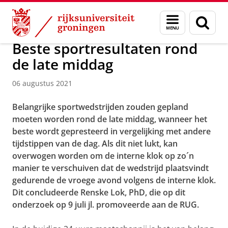
Skip
Skip
Over ons
Actueel
Nieuws
Nieuwsberichten
Menu
Zoek
to
to
en
Content
Navigation
zoeken
Beste sportresultaten rond
de late middag
06 augustus 2021
Belangrijke sportwedstrijden zouden gepland
moeten worden rond de late middag, wanneer het
beste wordt gepresteerd in vergelijking met andere
tijdstippen van de dag. Als dit niet lukt, kan
overwogen worden om de interne klok op zo´n
manier te verschuiven dat de wedstrijd plaatsvindt
gedurende de vroege avond volgens de interne klok.
Dit concludeerde Renske Lok, PhD, die op dit
onderzoek op 9 juli jl. promoveerde aan de RUG.