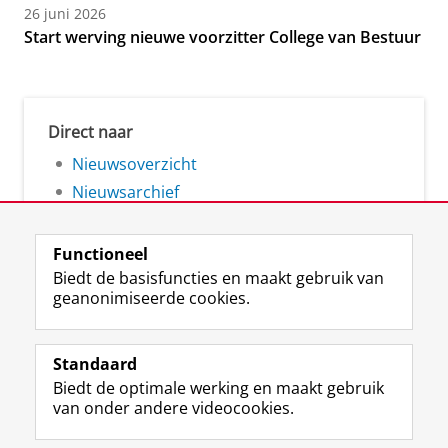
26 juni 2026
Start werving nieuwe voorzitter College van Bestuur
Direct naar
Nieuwsoverzicht
Nieuwsarchief
Functioneel
Biedt de basisfuncties en maakt gebruik van
geanonimiseerde cookies.
F
L
R
I
Y
Volg de RUG
a
i
S
n
o
Standaard
c
n
S
s
u
Biedt de optimale werking en maakt gebruik
e
k
-
t
T
Studiekiezers
van onder andere videocookies.
b
e
f
a
u
Maatschappij/bedrijven
o
d
e
g
b