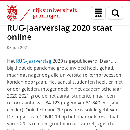
Skip
Skip
Over ons
Actueel
Nieuws
Nieuwsberichten
Menu
Zoek
to
to
en
Content
Navigation
zoeken
RUG-Jaarverslag 2020 staat
online
06 juli 2021
Het
RUG-Jaarverslag
2020 is gepubliceerd. Daaruit
blijkt dat de pandemie grote invloed heeft gehad,
maar dat nagenoeg alle universitaire kernprocessen
konden doorgaan. Het aantal studenten heeft er niet
onder geleden, integendeel: in het academische jaar
2020-2021 groeide het aantal studenten naar een
recordaantal van 34.123 (tegenover 31.840 een jaar
eerder). Ook de financiële positie is solide gebleven.
De impact van COVID-19 op het financiële resultaat
van 2020 is minder groot dan aanvankelijk geschat.