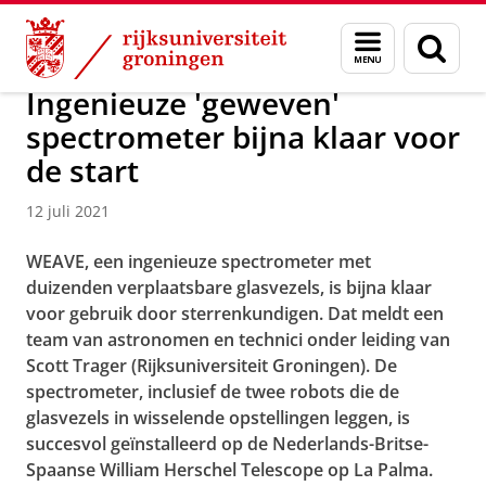
Skip
Skip
Over ons
Actueel
Nieuws
Nieuwsberichten
Menu
Zoek
to
to
en
Content
Navigation
zoeken
Ingenieuze 'geweven'
spectrometer bijna klaar voor
de start
12 juli 2021
WEAVE, een ingenieuze spectrometer met
duizenden verplaatsbare glasvezels, is bijna klaar
voor gebruik door sterrenkundigen. Dat meldt een
team van astronomen en technici onder leiding van
Scott Trager (Rijksuniversiteit Groningen). De
spectrometer, inclusief de twee robots die de
glasvezels in wisselende opstellingen leggen, is
succesvol geïnstalleerd op de Nederlands-Britse-
Spaanse William Herschel Telescope op La Palma.