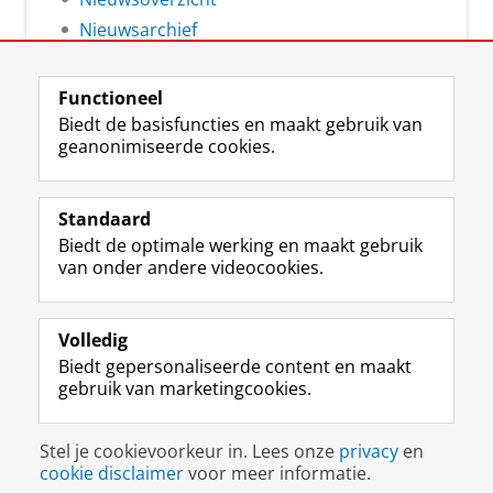
Nieuwsarchief
Functioneel
Biedt de basisfuncties en maakt gebruik van
geanonimiseerde cookies.
F
L
R
I
Y
Volg de RUG
a
i
S
n
o
Standaard
c
n
S
s
u
Biedt de optimale werking en maakt gebruik
e
k
-
t
T
Studiekiezers
van onder andere videocookies.
b
e
f
a
u
Maatschappij/bedrijven
o
d
e
g
b
o
I
e
r
e
Alumni
k
n
d
a
-
Volledig
p
-
R
m
k
Biedt gepersonaliseerde content en maakt
Over ons
a
p
i
-
a
gebruik van marketingcookies.
g
a
j
a
n
i
g
k
c
a
Disclaimer & Copyright
Privacy
Cookies
n
i
s
c
a
Stel je cookievoorkeur in. Lees onze
privacy
en
Inloggen
a
n
u
o
l
cookie disclaimer
voor meer informatie.
R
a
n
u
R