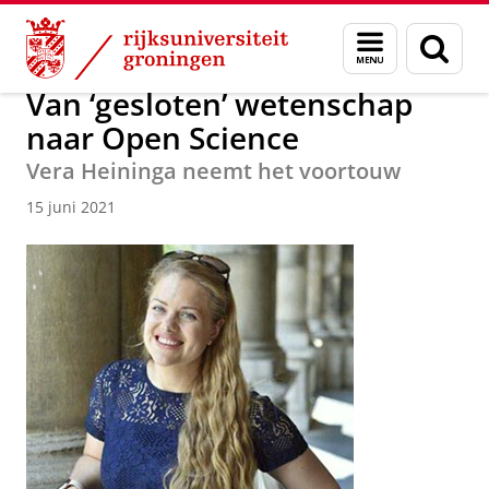
Skip
Skip
Over ons
Actueel
Nieuws
Nieuwsberichten
Menu
Zoek
to
to
en
Content
Navigation
zoeken
Van ‘gesloten’ wetenschap
naar Open Science
Vera Heininga neemt het voortouw
15 juni 2021