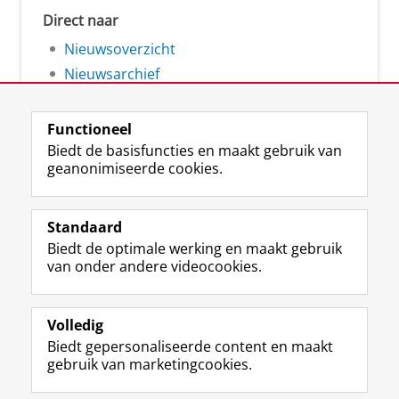
Direct naar
Nieuwsoverzicht
Nieuwsarchief
Functioneel
Biedt de basisfuncties en maakt gebruik van
geanonimiseerde cookies.
F
L
R
I
Y
Volg de RUG
a
i
S
n
o
Standaard
c
n
S
s
u
Biedt de optimale werking en maakt gebruik
e
k
-
t
T
Studiekiezers
van onder andere videocookies.
b
e
f
a
u
Maatschappij/bedrijven
o
d
e
g
b
o
I
e
r
e
Alumni
k
n
d
a
-
Volledig
p
-
R
m
k
Biedt gepersonaliseerde content en maakt
Over ons
a
p
i
-
a
gebruik van marketingcookies.
g
a
j
a
n
i
g
k
c
a