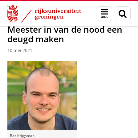
Skip
Skip
Over ons
Actueel
Nieuws
Nieuwsberichten
Menu
Zoek
to
to
en
Content
Navigation
zoeken
Meester in van de nood een
deugd maken
10 mei 2021
Bas Krijgsman