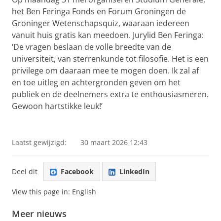
het Ben Feringa Fonds en Forum Groningen de
Groninger Wetenschapsquiz, waaraan iedereen
vanuit huis gratis kan meedoen. Jurylid Ben Feringa:
‘De vragen beslaan de volle breedte van de
universiteit, van sterrenkunde tot filosofie. Het is een
privilege om daaraan mee te mogen doen. Ik zal af
en toe uitleg en achtergronden geven om het
publiek en de deelnemers extra te enthousiasmeren.
Gewoon hartstikke leuk!’
Ben Feringa Fonds | Rijksuniversiteit Groningen
Pas uw cookie instellingen aan
om deze
video te zien
Laatst gewijzigd:
30 maart 2026 12:43
Deel dit
Facebook
LinkedIn
View this page in:
English
Meer nieuws