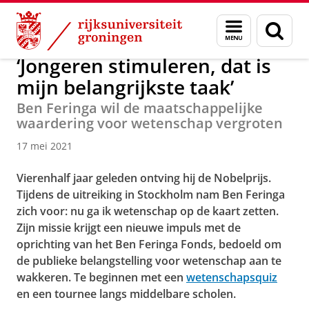
Skip
Skip
Over ons
Actueel
Nieuws
Nieuwsberichten
Menu
Zoek
to
to
en
Content
Navigation
zoeken
‘Jongeren stimuleren, dat is
mijn belangrijkste taak’
Ben Feringa wil de maatschappelijke
waardering voor wetenschap vergroten
17 mei 2021
Vierenhalf jaar geleden ontving hij de Nobelprijs.
Tijdens de uitreiking in Stockholm nam Ben Feringa
zich voor: nu ga ik wetenschap op de kaart zetten.
Zijn missie krijgt een nieuwe impuls met de
oprichting van het Ben Feringa Fonds, bedoeld om
de publieke belangstelling voor wetenschap aan te
wakkeren. Te beginnen met een
wetenschapsquiz
en een tournee langs middelbare scholen.