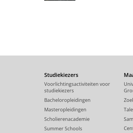
Studiekiezers
Maa
Voorlichtingsactiviteiten voor
Univ
studiekiezers
Gro
Bacheloropleidingen
Zoe
Masteropleidingen
Tal
Scholierenacademie
Sam
Cen
Summer Schools