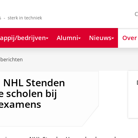
C
s - sterk in techniek
appij/bedrijven
Alumni
Nieuws
Over
berichten
n NHL Stenden
 scholen bij
 examens