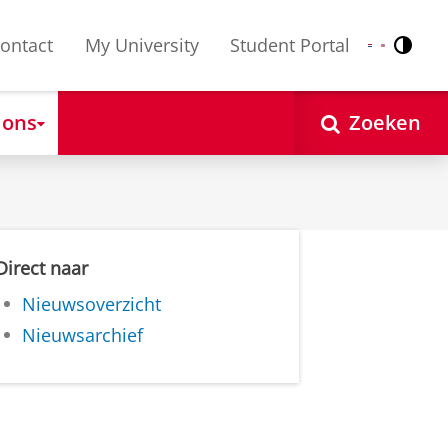
ontact
My University
Student Portal
Contr
Nederlands
English
 ons
Zoeken
Direct naar
Nieuwsoverzicht
Nieuwsarchief