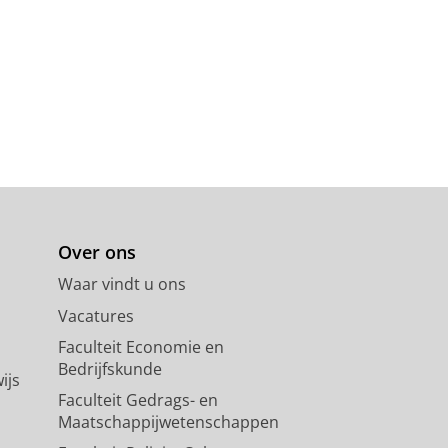
Over ons
Waar vindt u ons
Vacatures
Faculteit Economie en
Bedrijfskunde
ijs
Faculteit Gedrags- en
Maatschappijwetenschappen