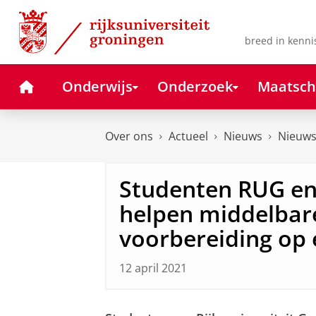
Skip
Skip
to
to
Content
Navigation
breed in kenni
Home
Onderwijs
Onderzoek
Maatsch
Over ons
Actueel
Nieuws
Nieuws
Studenten RUG e
helpen middelbare
voorbereiding op
12 april 2021