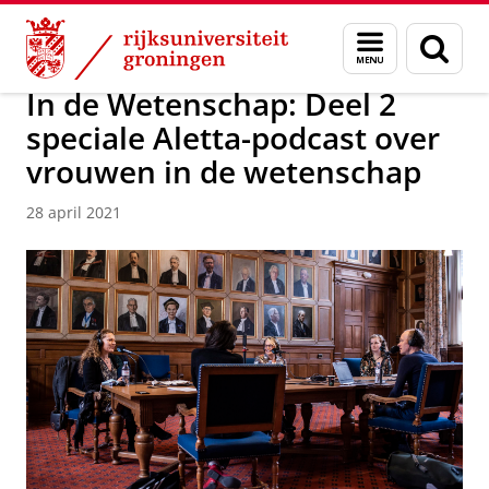
Skip
Skip
Over ons
Actueel
Nieuws
Nieuwsberichten
Menu
Zoek
to
to
en
Content
Navigation
zoeken
In de Wetenschap: Deel 2
speciale Aletta-podcast over
vrouwen in de wetenschap
28 april 2021