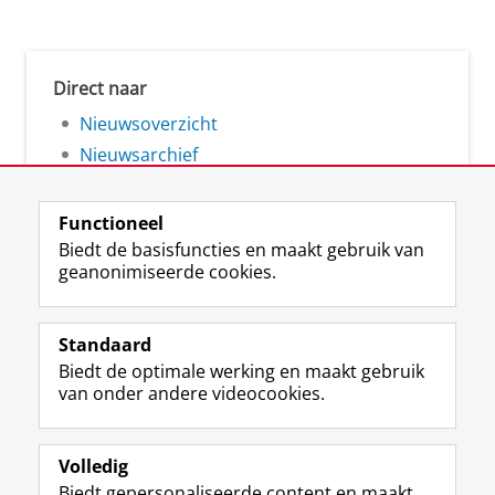
Direct naar
Nieuwsoverzicht
Nieuwsarchief
Functioneel
Biedt de basisfuncties en maakt gebruik van
geanonimiseerde cookies.
F
L
R
I
Y
Volg de RUG
a
i
S
n
o
Standaard
c
n
S
s
u
Biedt de optimale werking en maakt gebruik
e
k
-
t
T
Studiekiezers
van onder andere videocookies.
b
e
f
a
u
Maatschappij/bedrijven
o
d
e
g
b
o
I
e
r
e
Alumni
k
n
d
a
-
Volledig
p
-
R
m
k
Biedt gepersonaliseerde content en maakt