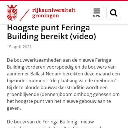
Skip
Skip
Over ons
Actueel
Nieuws
Nieuwsberichten
Menu
Zoek
to
to
en
Content
Navigation
zoeken
Hoogste punt Feringa
Building bereikt (video)
15 april 2021
De bouwwerkzaamheden aan de nieuwe Feringa
Building vorderen voorspoedig en de bouwers van
aannemer Ballast Nedam bereikten deze maand een
bijzonder moment: "de plaatsing van de meiboom".
Bij deze aloude bouwvakkerstraditie wordt een
groenblijvende (dennen)boom omhoog gehesen om
het hoogste punt van het nieuwe gebouw aan te
geven.
De bouw van de Feringa Building - nieuw