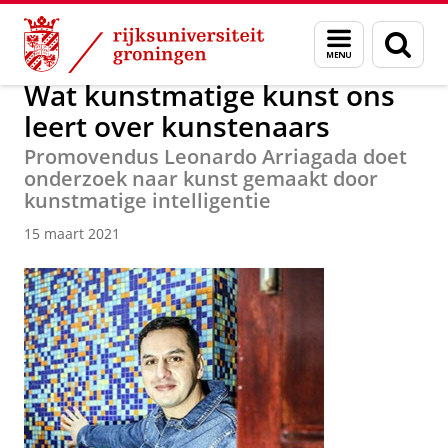
Skip
Skip
Over ons
Actueel
Nieuws
Nieuwsberichten
Menu
Zoek
to
to
en
Content
Navigation
zoeken
Wat kunstmatige kunst ons
leert over kunstenaars
Promovendus Leonardo Arriagada doet
onderzoek naar kunst gemaakt door
kunstmatige intelligentie
15 maart 2021