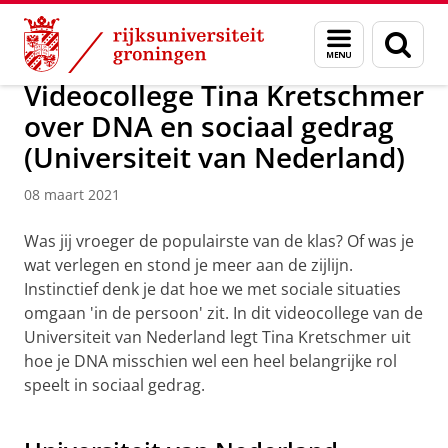
Skip
Skip
Over ons
Actueel
Nieuws
Nieuwsberichten
Menu
Zoek
to
to
en
Content
Navigation
zoeken
Videocollege Tina Kretschmer
over DNA en sociaal gedrag
(Universiteit van Nederland)
08 maart 2021
Was jij vroeger de populairste van de klas? Of was je
wat verlegen en stond je meer aan de zijlijn.
Instinctief denk je dat hoe we met sociale situaties
omgaan 'in de persoon' zit. In dit videocollege van de
Universiteit van Nederland legt Tina Kretschmer uit
hoe je DNA misschien wel een heel belangrijke rol
speelt in sociaal gedrag.
Videocollege Tina Kretschmer
Pas uw cookie instellingen aan
om deze
video te zien