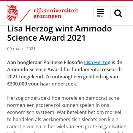
Skip
Skip
Over ons
Actueel
Nieuws
Nieuwsberichten
Menu
Zoek
to
to
en
Content
Navigation
zoeken
Lisa Herzog wint Ammodo
Science Award 2021
09 maart 2021
Aan hoogleraar Politieke Filosofie
Lisa Herzog
is de
Ammodo Science Award for fundamental research
2021 toegekend. Ze ontvangt een geldbedrag van
€300.000 voor haar onderzoek.
Herzog onderzoekt hoe morele en democratische
normen een grotere rol kunnen spelen in ons
economisch systeem. Wat betekent het om moreel
te handelen als werknemers zich slechts een klein
radertje voelen in het wiel van een grote organisatie?