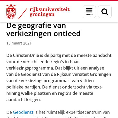
Skip
Skip
Over ons
Actueel
Nieuws
Nieuwsberichten
Menu
Zoek
to
to
en
Content
Navigation
zoeken
De geografie van
verkiezingen ontleed
15 maart 2021
De ChristenUnie is de partij met de meeste aandacht
voor de verschillende regio's in haar
verkiezingsprogramma. Dat blijkt uit een analyse
van de Geodienst van de Rijksuniversiteit Groningen
van de verkiezingsprogramma's van vijftien
politieke partijen. De dienst onderzocht via text-
mining welke plaatsen en regio's de meeste
aandacht krijgen.
De
Geodienst
is het ruimtelijk expertisecentrum van