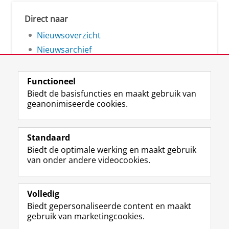
Direct naar
Nieuwsoverzicht
Nieuwsarchief
Functioneel
Biedt de basisfuncties en maakt gebruik van
geanonimiseerde cookies.
F
L
R
I
Y
Volg de RUG
a
i
S
n
o
Standaard
c
n
S
s
u
Biedt de optimale werking en maakt gebruik
e
k
-
t
T
Studiekiezers
van onder andere videocookies.
b
e
f
a
u
Maatschappij/bedrijven
o
d
e
g
b
o
I
e
r
e
Alumni
k
n
d
a
-
Volledig
p
-
R
m
k
Biedt gepersonaliseerde content en maakt
Over ons
a
p
i
-
a
gebruik van marketingcookies.
g
a
j
a
n