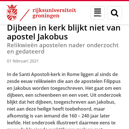
Skip
Skip
Over ons
Actueel
Nieuws
Nieuwsberichten
Menu
Zoek
to
to
en
Content
Navigation
zoeken
Dijbeen in kerk blijkt niet van
apostel Jakobus
Relikwieën apostelen nader onderzocht
en gedateerd
01 februari 2021
In de Santi Apostoli-kerk in Rome liggen al sinds de
zesde eeuw relikwieën die aan de apostelen Filippus
en Jakobus worden toegeschreven. Het gaat om een
dijbeen, een scheenbeen en een voet. Uit onderzoek
blijkt dat het dijbeen, toegeschreven aan Jakobus,
niet aan deze heilige heeft toebehoord, maar
afkomstig is van iemand die 160 – 240 jaar later
leefde. Het onderzoek illustreert daarmee eens te